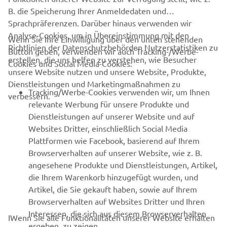
B. die Speicherung Ihrer Anmeldedaten und
Sprachpräferenzen. Darüber hinaus verwenden wir
Analyse-Cookies, um in Übereinstimmung mit den
Wenn Sie Ihre Einwilligung über den unten stehenden
Richtlinien der Datenschutzbehörden Nutzerstatistiken zu
Button geben, verwenden wir auch Tracking-/Werbe-
UNTERNEHMEN
erstellen, die uns helfen zu verstehen, wie Besucher
Cookies und Social Media-Cookies:
unsere Website nutzen und unsere Website, Produkte,
Dienstleistungen und Marketingmaßnahmen zu
B2B
Tracking/Werbe-Cookies verwenden wir, um Ihnen
verbessern.
relevante Werbung für unsere Produkte und
MEHR YAMAHA
Dienstleistungen auf unserer Website und auf
Websites Dritter, einschließlich Social Media
Plattformen wie Facebook, basierend auf Ihrem
SUPPORT
Browserverhalten auf unserer Website, wie z. B.
angesehene Produkte und Dienstleistungen, Artikel,
die Ihrem Warenkorb hinzugefügt wurden, und
NEWSLETTER
Artikel, die Sie gekauft haben, sowie auf Ihrem
Erfahre als Erster von den neuesten Angeboten,
Browserverhalten auf Websites Dritter und Ihren
Sonderveranstaltungen, Neuerscheinungen und vielem mehr.
Interessen, die sich aus diesem Browserverhalten
IWenn Sie alle Funktionalitäten unserer Website erhalten
ergeben, zu zeigen.