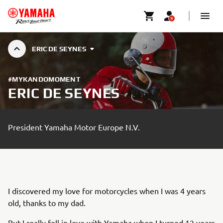
ERIC DE SEYNES
#MYKANDOMOMENT
ERIC DE SEYNES
President Yamaha Motor Europe N.V.
I discovered my love for motorcycles when I was 4 years
old, thanks to my dad.
But I really fell in love with Yamaha when I turned 12 years