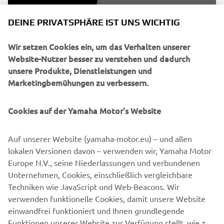
DEINE PRIVATSPHÄRE IST UNS WICHTIG
Wir setzen Cookies ein, um das Verhalten unserer
Website-Nutzer besser zu verstehen und dadurch
unsere Produkte, Dienstleistungen und
Marketingbemühungen zu verbessern.
Cookies auf der Yamaha Motor's Website
©Yamaha Motor Europe N.V. / Yamaha Motor Co., Ltd.
Auf unserer Website (yamaha-motor.eu) – und allen
lokalen Versionen davon – verwenden wir, Yamaha Motor
The information and/or imagery on these webpages may
Europe N.V., seine Niederlassungen und verbundenen
never be used for commercial or non-commercial
Unternehmen, Cookies, einschließlich vergleichbare
purposes without the explicit written consent of Yamaha
Techniken wie JavaScript und Web-Beacons. Wir
Motor Europe N.V. and/or Yamaha Motor Co., Ltd.
verwenden funktionelle Cookies, damit unsere Website
Always ride in a safe manner and obey all local road laws.
einwandfrei funktioniert und Ihnen grundlegende
Funktionen unserer Website zur Verfügung stellt, wie z.