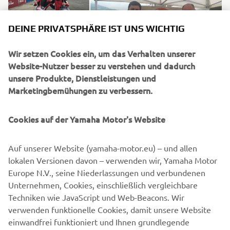
DEINE PRIVATSPHÄRE IST UNS WICHTIG
Wir setzen Cookies ein, um das Verhalten unserer
Website-Nutzer besser zu verstehen und dadurch
unsere Produkte, Dienstleistungen und
Marketingbemühungen zu verbessern.
Cookies auf der Yamaha Motor's Website
©Yamaha Motor Europe N.V. / Yamaha Motor Co., Ltd.
Auf unserer Website (yamaha-motor.eu) – und allen
lokalen Versionen davon – verwenden wir, Yamaha Motor
The information and/or imagery on these webpages may
Europe N.V., seine Niederlassungen und verbundenen
never be used for commercial or non-commercial
Unternehmen, Cookies, einschließlich vergleichbare
purposes without the explicit written consent of Yamaha
Techniken wie JavaScript und Web-Beacons. Wir
Motor Europe N.V. and/or Yamaha Motor Co., Ltd.
verwenden funktionelle Cookies, damit unsere Website
Always ride in a safe manner and obey all local road laws.
einwandfrei funktioniert und Ihnen grundlegende