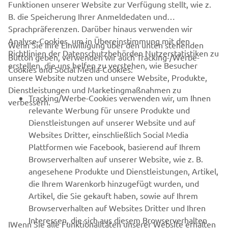
Funktionen unserer Website zur Verfügung stellt, wie z.
B. die Speicherung Ihrer Anmeldedaten und
Sprachpräferenzen. Darüber hinaus verwenden wir
Analyse-Cookies, um in Übereinstimmung mit den
Wenn Sie Ihre Einwilligung über den unten stehenden
Richtlinien der Datenschutzbehörden Nutzerstatistiken zu
Button geben, verwenden wir auch Tracking-/Werbe-
UNTERNEHMEN
erstellen, die uns helfen zu verstehen, wie Besucher
Cookies und Social Media-Cookies:
unsere Website nutzen und unsere Website, Produkte,
Dienstleistungen und Marketingmaßnahmen zu
B2B
Tracking/Werbe-Cookies verwenden wir, um Ihnen
verbessern.
relevante Werbung für unsere Produkte und
MEHR YAMAHA
Dienstleistungen auf unserer Website und auf
Websites Dritter, einschließlich Social Media
Plattformen wie Facebook, basierend auf Ihrem
SUPPORT
Browserverhalten auf unserer Website, wie z. B.
angesehene Produkte und Dienstleistungen, Artikel,
die Ihrem Warenkorb hinzugefügt wurden, und
NEWSLETTER
Artikel, die Sie gekauft haben, sowie auf Ihrem
Erfahre als Erster von den neuesten Angeboten,
Browserverhalten auf Websites Dritter und Ihren
Sonderveranstaltungen, Neuerscheinungen und vielem mehr.
Interessen, die sich aus diesem Browserverhalten
IWenn Sie alle Funktionalitäten unserer Website erhalten