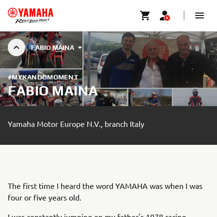
FABIO MAINA
#MYKANDOMOMENT
FABIO MAINA
Yamaha Motor Europe N.V., branch Italy
The first time I heard the word YAMAHA was when I was
four or five years old.
I was constantly jumping on my father's 1978 racing