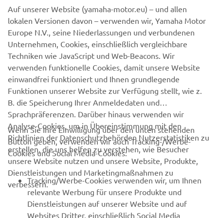
Auf unserer Website (yamaha-motor.eu) – und allen
lokalen Versionen davon – verwenden wir, Yamaha Motor
The information and/or imagery on these webpages may
Europe N.V., seine Niederlassungen und verbundenen
never be used for commercial or non-commercial
Unternehmen, Cookies, einschließlich vergleichbare
purposes without the explicit written consent of Yamaha
Techniken wie JavaScript und Web-Beacons. Wir
Motor Europe N.V. and/or Yamaha Motor Co., Ltd.
verwenden funktionelle Cookies, damit unsere Website
Always ride in a safe manner and obey all local road laws.
einwandfrei funktioniert und Ihnen grundlegende
Funktionen unserer Website zur Verfügung stellt, wie z.
B. die Speicherung Ihrer Anmeldedaten und
Sprachpräferenzen. Darüber hinaus verwenden wir
Analyse-Cookies, um in Übereinstimmung mit den
Wenn Sie Ihre Einwilligung über den unten stehenden
Richtlinien der Datenschutzbehörden Nutzerstatistiken zu
Button geben, verwenden wir auch Tracking-/Werbe-
UNTERNEHMEN
erstellen, die uns helfen zu verstehen, wie Besucher
Cookies und Social Media-Cookies:
unsere Website nutzen und unsere Website, Produkte,
Dienstleistungen und Marketingmaßnahmen zu
B2B
Tracking/Werbe-Cookies verwenden wir, um Ihnen
verbessern.
relevante Werbung für unsere Produkte und
MEHR YAMAHA
Dienstleistungen auf unserer Website und auf
Websites Dritter, einschließlich Social Media