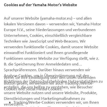
Cookies auf der Yamaha Motor's Website
2000'S
Auf unserer Website (yamaha-motor.eu) – und allen
lokalen Versionen davon – verwenden wir, Yamaha Motor
Europe N.V., seine Niederlassungen und verbundenen
©Yamaha Motor Europe N.V. / Yamaha Motor Co., Ltd.
Unternehmen, Cookies, einschließlich vergleichbare
The information and/or imagery on these webpages may
Techniken wie JavaScript und Web-Beacons. Wir
never be used for commercial or non-commercial
verwenden funktionelle Cookies, damit unsere Website
purposes without the explicit written consent of Yamaha
einwandfrei funktioniert und Ihnen grundlegende
Motor Europe N.V. and/or Yamaha Motor Co., Ltd.
Funktionen unserer Website zur Verfügung stellt, wie z.
B. die Speicherung Ihrer Anmeldedaten und
Always ride in a safe manner and obey all local road laws.
Sprachpräferenzen. Darüber hinaus verwenden wir
Analyse-Cookies, um in Übereinstimmung mit den
Wenn Sie Ihre Einwilligung über den unten stehenden
Richtlinien der Datenschutzbehörden Nutzerstatistiken zu
Button geben, verwenden wir auch Tracking-/Werbe-
erstellen, die uns helfen zu verstehen, wie Besucher
Cookies und Social Media-Cookies:
unsere Website nutzen und unsere Website, Produkte,
Dienstleistungen und Marketingmaßnahmen zu
UNTERNEHMEN
Tracking/Werbe-Cookies verwenden wir, um Ihnen
verbessern.