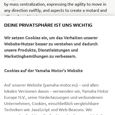
by mass centralization, expressing the agility to move in
any direction swiftly, and aspects to create a motard and
off-road machine image.
DEINE PRIVATSPHÄRE IST UNS WICHTIG
Wir setzen Cookies ein, um das Verhalten unserer
Website-Nutzer besser zu verstehen und dadurch
unsere Produkte, Dienstleistungen und
2014 TRICITY 125/155
Marketingbemühungen zu verbessern.
Cookies auf der Yamaha Motor's Website
©Yamaha Motor Europe N.V. / Yamaha Motor Co., Ltd.
Auf unserer Website (yamaha-motor.eu) – und allen
lokalen Versionen davon – verwenden wir, Yamaha Motor
The information and/or imagery on these webpages may
Europe N.V., seine Niederlassungen und verbundenen
never be used for commercial or non-commercial
Unternehmen, Cookies, einschließlich vergleichbare
purposes without the explicit written consent of Yamaha
Techniken wie JavaScript und Web-Beacons. Wir
Motor Europe N.V. and/or Yamaha Motor Co., Ltd.