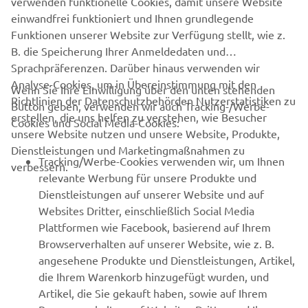
verwenden funktionelle Cookies, damit unsere Website
Always ride in a safe manner and obey all local road laws.
einwandfrei funktioniert und Ihnen grundlegende
Funktionen unserer Website zur Verfügung stellt, wie z.
B. die Speicherung Ihrer Anmeldedaten und
Sprachpräferenzen. Darüber hinaus verwenden wir
Analyse-Cookies, um in Übereinstimmung mit den
Wenn Sie Ihre Einwilligung über den unten stehenden
Richtlinien der Datenschutzbehörden Nutzerstatistiken zu
Button geben, verwenden wir auch Tracking-/Werbe-
UNTERNEHMEN
erstellen, die uns helfen zu verstehen, wie Besucher
Cookies und Social Media-Cookies:
unsere Website nutzen und unsere Website, Produkte,
Dienstleistungen und Marketingmaßnahmen zu
B2B
Tracking/Werbe-Cookies verwenden wir, um Ihnen
verbessern.
relevante Werbung für unsere Produkte und
MEHR YAMAHA
Dienstleistungen auf unserer Website und auf
Websites Dritter, einschließlich Social Media
Plattformen wie Facebook, basierend auf Ihrem
SUPPORT
Browserverhalten auf unserer Website, wie z. B.
angesehene Produkte und Dienstleistungen, Artikel,
die Ihrem Warenkorb hinzugefügt wurden, und
NEWSLETTER
Artikel, die Sie gekauft haben, sowie auf Ihrem
Erfahre als Erster von den neuesten Angeboten,