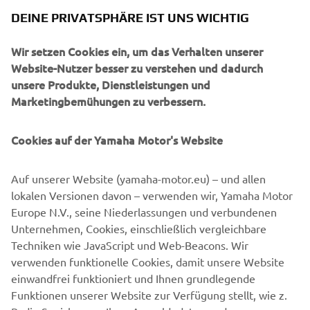
DEINE PRIVATSPHÄRE IST UNS WICHTIG
1980 - 1989
Wir setzen Cookies ein, um das Verhalten unserer
Website-Nutzer besser zu verstehen und dadurch
unsere Produkte, Dienstleistungen und
Quellenangaben und Bildmaterial:
Marketingbemühungen zu verbessern.
Spirit of Challenge – Sixty Years of Racing Success von
Cookies auf der Yamaha Motor's Website
Yamaha Motor Co., Ltd.
Auf unserer Website (yamaha-motor.eu) – und allen
©Yamaha Motor Europe N.V. / Yamaha Motor Co., Ltd.
lokalen Versionen davon – verwenden wir, Yamaha Motor
Die Informationen und/oder Bilder auf diesen Webseiten
Europe N.V., seine Niederlassungen und verbundenen
dürfen ohne die ausdrückliche schriftliche Zustimmung
Unternehmen, Cookies, einschließlich vergleichbare
von Yamaha Motor Europe N.V. und/oder Yamaha Motor
Techniken wie JavaScript und Web-Beacons. Wir
Co., Ltd. zu keiner Zeit für kommerzielle oder
verwenden funktionelle Cookies, damit unsere Website
nichtkommerzielle Zwecke verwendet werden.
einwandfrei funktioniert und Ihnen grundlegende
Funktionen unserer Website zur Verfügung stellt, wie z.
Fahre stets verantwortungsbewusst und beachte alle