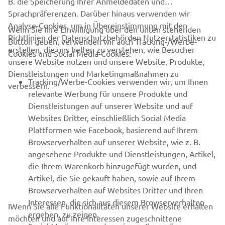
B. die Speicherung Ihrer Anmeldedaten und
örtlichen Verkehrsvorschriften.
Sprachpräferenzen. Darüber hinaus verwenden wir
Analyse-Cookies, um in Übereinstimmung mit den
Wenn Sie Ihre Einwilligung über den unten stehenden
Richtlinien der Datenschutzbehörden Nutzerstatistiken zu
Button geben, verwenden wir auch Tracking-/Werbe-
erstellen, die uns helfen zu verstehen, wie Besucher
Cookies und Social Media-Cookies:
unsere Website nutzen und unsere Website, Produkte,
Dienstleistungen und Marketingmaßnahmen zu
UNTERNEHMEN
Tracking/Werbe-Cookies verwenden wir, um Ihnen
verbessern.
relevante Werbung für unsere Produkte und
Dienstleistungen auf unserer Website und auf
B2B
Websites Dritter, einschließlich Social Media
Plattformen wie Facebook, basierend auf Ihrem
MEHR YAMAHA
Browserverhalten auf unserer Website, wie z. B.
angesehene Produkte und Dienstleistungen, Artikel,
SUPPORT
die Ihrem Warenkorb hinzugefügt wurden, und
Artikel, die Sie gekauft haben, sowie auf Ihrem
Browserverhalten auf Websites Dritter und Ihren
NEWSLETTER
Interessen, die sich aus diesem Browserverhalten
IWenn Sie alle Funktionalitäten unserer Website erhalten
ergeben, zu zeigen.
möchten und auf Ihre Interessen zugeschnittene
Erfahre als Erster von den neuesten Angeboten,