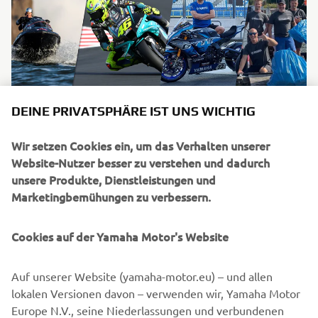
DEINE PRIVATSPHÄRE IST UNS WICHTIG
#MyYamahaStory
Wir setzen Cookies ein, um das Verhalten unserer
Mehr dazu
Website-Nutzer besser zu verstehen und dadurch
unsere Produkte, Dienstleistungen und
Marketingbemühungen zu verbessern.
©Yamaha Motor Europe N.V. / Yamaha Motor Co., Ltd.
Cookies auf der Yamaha Motor's Website
Die Informationen und/oder Bilder auf diesen Webseiten
Auf unserer Website (yamaha-motor.eu) – und allen
dürfen ohne die ausdrückliche schriftliche Zustimmung
lokalen Versionen davon – verwenden wir, Yamaha Motor
von Yamaha Motor Europe N.V. und/oder Yamaha Motor
Europe N.V., seine Niederlassungen und verbundenen
Co., Ltd. zu keiner Zeit für kommerzielle oder