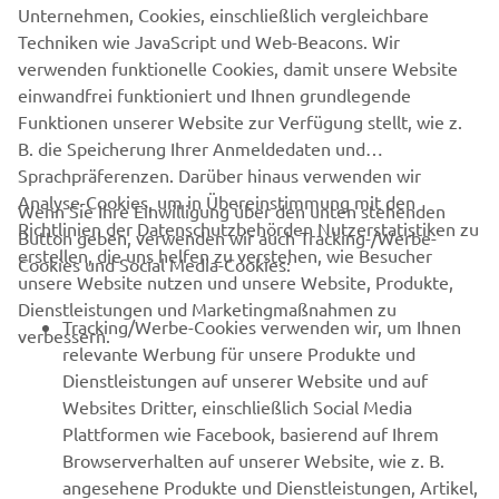
Unternehmen, Cookies, einschließlich vergleichbare
nichtkommerzielle Zwecke verwendet werden.
Techniken wie JavaScript und Web-Beacons. Wir
Fahre stets verantwortungsbewusst und beachte alle
verwenden funktionelle Cookies, damit unsere Website
örtlichen Verkehrsvorschriften.
einwandfrei funktioniert und Ihnen grundlegende
Funktionen unserer Website zur Verfügung stellt, wie z.
B. die Speicherung Ihrer Anmeldedaten und
Sprachpräferenzen. Darüber hinaus verwenden wir
Analyse-Cookies, um in Übereinstimmung mit den
Wenn Sie Ihre Einwilligung über den unten stehenden
Richtlinien der Datenschutzbehörden Nutzerstatistiken zu
Button geben, verwenden wir auch Tracking-/Werbe-
UNTERNEHMEN
erstellen, die uns helfen zu verstehen, wie Besucher
Cookies und Social Media-Cookies:
unsere Website nutzen und unsere Website, Produkte,
Dienstleistungen und Marketingmaßnahmen zu
B2B
Tracking/Werbe-Cookies verwenden wir, um Ihnen
verbessern.
relevante Werbung für unsere Produkte und
MEHR YAMAHA
Dienstleistungen auf unserer Website und auf
Websites Dritter, einschließlich Social Media
Plattformen wie Facebook, basierend auf Ihrem
SUPPORT
Browserverhalten auf unserer Website, wie z. B.
angesehene Produkte und Dienstleistungen, Artikel,