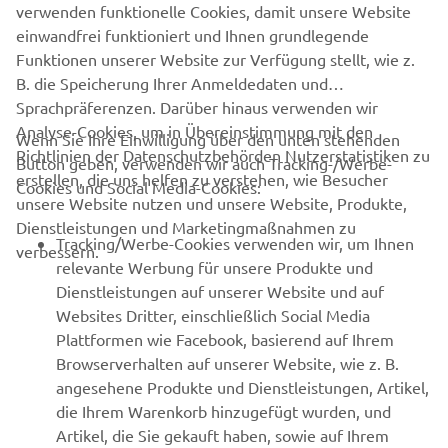
verwenden funktionelle Cookies, damit unsere Website
Mehr dazu
einwandfrei funktioniert und Ihnen grundlegende
Funktionen unserer Website zur Verfügung stellt, wie z.
B. die Speicherung Ihrer Anmeldedaten und
Sprachpräferenzen. Darüber hinaus verwenden wir
Analyse-Cookies, um in Übereinstimmung mit den
Wenn Sie Ihre Einwilligung über den unten stehenden
Richtlinien der Datenschutzbehörden Nutzerstatistiken zu
Button geben, verwenden wir auch Tracking-/Werbe-
UNTERNEHMEN
erstellen, die uns helfen zu verstehen, wie Besucher
Cookies und Social Media-Cookies:
unsere Website nutzen und unsere Website, Produkte,
Dienstleistungen und Marketingmaßnahmen zu
B2B
Tracking/Werbe-Cookies verwenden wir, um Ihnen
verbessern.
relevante Werbung für unsere Produkte und
MEHR YAMAHA
Dienstleistungen auf unserer Website und auf
Websites Dritter, einschließlich Social Media
Plattformen wie Facebook, basierend auf Ihrem
SUPPORT
Browserverhalten auf unserer Website, wie z. B.
angesehene Produkte und Dienstleistungen, Artikel,
die Ihrem Warenkorb hinzugefügt wurden, und
NEWSLETTER
Artikel, die Sie gekauft haben, sowie auf Ihrem