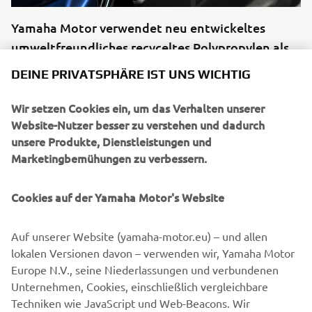
Yamaha Motor verwendet neu entwickeltes
umweltfreundliches recyceltes Polypropylen als
Rohstoff
DEINE PRIVATSPHÄRE IST UNS WICHTIG
Mehr dazu
Wir setzen Cookies ein, um das Verhalten unserer
Website-Nutzer besser zu verstehen und dadurch
unsere Produkte, Dienstleistungen und
Marketingbemühungen zu verbessern.
Cookies auf der Yamaha Motor's Website
Auf unserer Website (yamaha-motor.eu) – und allen
lokalen Versionen davon – verwenden wir, Yamaha Motor
Europe N.V., seine Niederlassungen und verbundenen
Unternehmen, Cookies, einschließlich vergleichbare
Yamaha Motor ist der erste Hersteller, der grünes
Techniken wie JavaScript und Web-Beacons. Wir
Aluminium für Motorräder in Japan verwendet