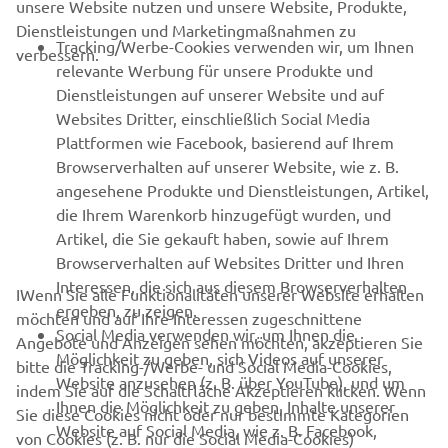
unsere Website nutzen und unsere Website, Produkte,
Dienstleistungen und Marketingmaßnahmen zu
B2B
Tracking/Werbe-Cookies verwenden wir, um Ihnen
verbessern.
relevante Werbung für unsere Produkte und
MEHR YAMAHA
Dienstleistungen auf unserer Website und auf
Websites Dritter, einschließlich Social Media
Plattformen wie Facebook, basierend auf Ihrem
SUPPORT
Browserverhalten auf unserer Website, wie z. B.
angesehene Produkte und Dienstleistungen, Artikel,
die Ihrem Warenkorb hinzugefügt wurden, und
NEWSLETTER
Artikel, die Sie gekauft haben, sowie auf Ihrem
Erfahre als Erster von den neuesten Angeboten,
Browserverhalten auf Websites Dritter und Ihren
Sonderveranstaltungen, Neuerscheinungen und vielem mehr.
Interessen, die sich aus diesem Browserverhalten
IWenn Sie alle Funktionalitäten unserer Website erhalten
ergeben, zu zeigen.
möchten und auf Ihre Interessen zugeschnittene
Social Media verwenden wir, um Ihnen die
Angebote und Anzeigen sehen möchten, akzeptieren Sie
Möglichkeit zu geben, sich Videos auf unserer
bitte die Tracking-/Werbe- und Social Media-Cookies,
ABONNIEREN
Website anzusehen (z. B. über YouTube), und um
indem Sie auf die Schaltfläche Akzeptieren klicken. Wenn
Ihnen die Möglichkeit zu geben, Inhalte unserer
Sie diese Cookies nicht oder nur bestimmte Kategorien
Website auf Social Media, wie z. B. Facebook,
Lesen Sie unsere Datenschutzrichtlinie, um zu erfahren, wie wir
von Cookies (z. B. nur die Social Media-Cookies)