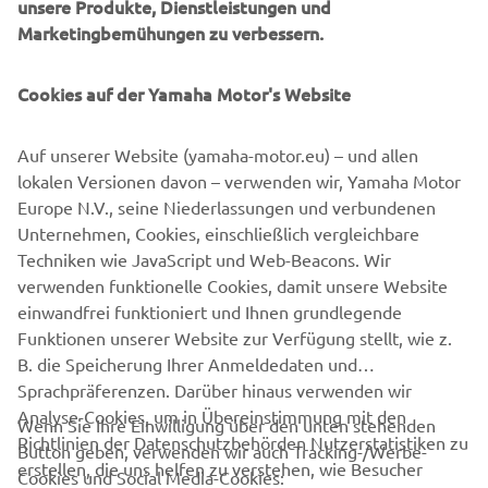
unsere Produkte, Dienstleistungen und
SOLLTEST
Marketingbemühungen zu verbessern.
Cookies auf der Yamaha Motor's Website
Auf unserer Website (yamaha-motor.eu) – und allen
lokalen Versionen davon – verwenden wir, Yamaha Motor
Europe N.V., seine Niederlassungen und verbundenen
Unternehmen, Cookies, einschließlich vergleichbare
Techniken wie JavaScript und Web-Beacons. Wir
Vielfalt und Inklusion fördern
verwenden funktionelle Cookies, damit unsere Website
Mehr dazu
einwandfrei funktioniert und Ihnen grundlegende
Funktionen unserer Website zur Verfügung stellt, wie z.
B. die Speicherung Ihrer Anmeldedaten und
Sprachpräferenzen. Darüber hinaus verwenden wir
Analyse-Cookies, um in Übereinstimmung mit den
Wenn Sie Ihre Einwilligung über den unten stehenden
Richtlinien der Datenschutzbehörden Nutzerstatistiken zu
Button geben, verwenden wir auch Tracking-/Werbe-
UNTERNEHMEN
erstellen, die uns helfen zu verstehen, wie Besucher
Cookies und Social Media-Cookies: