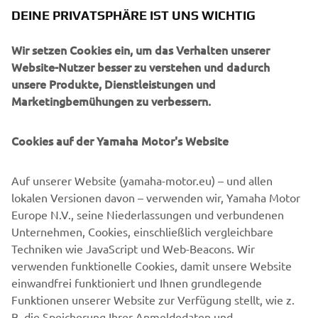
Alle relevanten technischen Informationen zur Wartung
DEINE PRIVATSPHÄRE IST UNS WICHTIG
oder Reparatur auf unserem Portal sind auf unserem
Yamaha Portal für unabhängige Partner zu finden. Klicke
Wir setzen Cookies ein, um das Verhalten unserer
auf den Link zu unserem Yamaha Portal:
Website-Nutzer besser zu verstehen und dadurch
unsere Produkte, Dienstleistungen und
YAMAHA PORTAL
Marketingbemühungen zu verbessern.
Klicke auf „Kontoregistrierung“, um dich als unabhängiger
Cookies auf der Yamaha Motor's Website
Partner zu registrieren.
Wenn du nur einen Eintrag in unserem digitalen Service
Auf unserer Website (yamaha-motor.eu) – und allen
Record (DSR) registrieren möchtest, kannst du hier
lokalen Versionen davon – verwenden wir, Yamaha Motor
klicken:
Europe N.V., seine Niederlassungen und verbundenen
Unternehmen, Cookies, einschließlich vergleichbare
DIGITALE SERVICEAUFZEICHNUNG
Techniken wie JavaScript und Web-Beacons. Wir
verwenden funktionelle Cookies, damit unsere Website
.
einwandfrei funktioniert und Ihnen grundlegende
Funktionen unserer Website zur Verfügung stellt, wie z.
B. die Speicherung Ihrer Anmeldedaten und