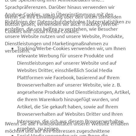
Sprachpräferenzen. Darüber hinaus verwenden wir
Analyse-Cookies, um in Übereinstimmung mit den
Wenn Sie Ihre Einwilligung über den unten stehenden
Richtlinien der Datenschutzbehörden Nutzerstatistiken zu
Button geben, verwenden wir auch Tracking-/Werbe-
UNTERNEHMEN
erstellen, die uns helfen zu verstehen, wie Besucher
Cookies und Social Media-Cookies:
unsere Website nutzen und unsere Website, Produkte,
Dienstleistungen und Marketingmaßnahmen zu
B2B
Tracking/Werbe-Cookies verwenden wir, um Ihnen
verbessern.
relevante Werbung für unsere Produkte und
MEHR YAMAHA
Dienstleistungen auf unserer Website und auf
Websites Dritter, einschließlich Social Media
Plattformen wie Facebook, basierend auf Ihrem
SUPPORT
Browserverhalten auf unserer Website, wie z. B.
angesehene Produkte und Dienstleistungen, Artikel,
die Ihrem Warenkorb hinzugefügt wurden, und
NEWSLETTER
Artikel, die Sie gekauft haben, sowie auf Ihrem
Erfahre als Erster von den neuesten Angeboten,
Browserverhalten auf Websites Dritter und Ihren
Sonderveranstaltungen, Neuerscheinungen und vielem mehr.
Interessen, die sich aus diesem Browserverhalten
IWenn Sie alle Funktionalitäten unserer Website erhalten
ergeben, zu zeigen.
möchten und auf Ihre Interessen zugeschnittene
Social Media verwenden wir, um Ihnen die