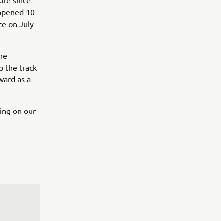
ure since
appened 10
ce on July
the
o the track
ward as a
ling on our