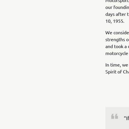
Motorsports
our foundi
days after 
10, 1955.
We conside
strengths o
and took a 
motorcycle
In time, we
Spirit of C
“I