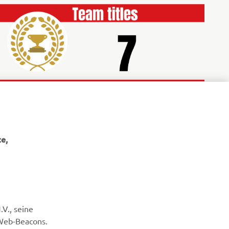
e,
NEWSLETTER
V., seine
Erfahre als Erster von den neuesten Angeboten,
Sonderveranstaltungen, Neuerscheinungen und vielem mehr.
 Web-Beacons.