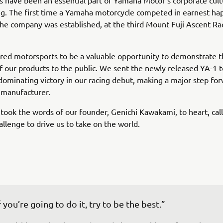
 have been an essential part of Yamaha Motor’s corporate cult
ng. The first time a Yamaha motorcycle competed in earnest h
the company was established, at the third Mount Fuji Ascent Ra
red motorsports to be a valuable opportunity to demonstrate 
f our products to the public. We sent the newly released YA-1 t
dominating victory in our racing debut, making a major step for
 manufacturer.
 took the words of our founder, Genichi Kawakami, to heart, cal
hallenge to drive us to take on the world.
f you’re going to do it, try to be the best.”