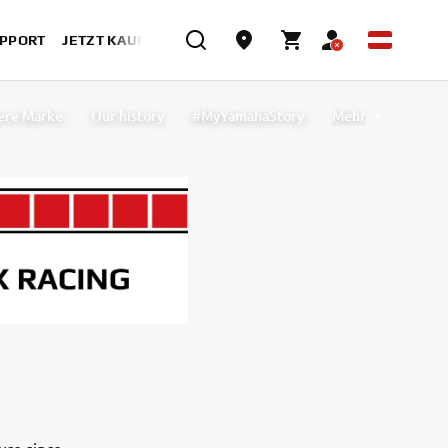
UPPORT
JETZT KAUFEN
ere Marke
Our history
#MyYamahaStory
Mehr
Working at Yamaha
Yamaha Motor Academy
rtner werden
Unser Unternehmen
Press
Our activities
Our approach to sustainability
Unser Ansatz für Nachhaltigkeit