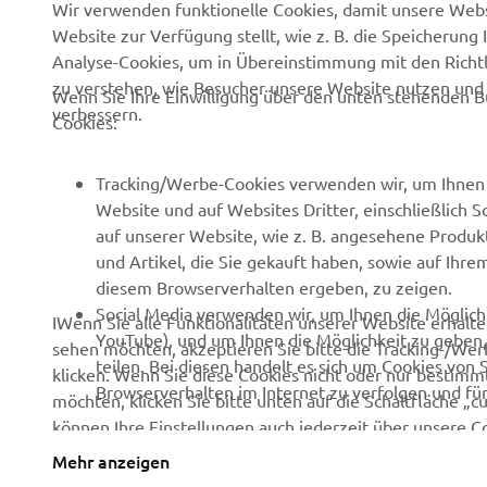
News
Behörden
Wir verwenden funktionelle Cookies, damit unsere Webs
Website zur Verfügung stellt, wie z. B. die Speicheru
Veranstaltungen
Golfplätze
Analyse-Cookies, um in Übereinstimmung mit den Richtli
Presse
Rettungsdienste
zu verstehen, wie Besucher unsere Website nutzen un
Wenn Sie Ihre Einwilligung über den unten stehenden B
verbessern.
Cookies:
Kataloge
Fahrschulen
Arbeiten bei Yamaha
Robotics
Tracking/Werbe-Cookies verwenden wir, um Ihnen 
Händler werden
Partnerschaften
Website und auf Websites Dritter, einschließlich 
auf unserer Website, wie z. B. angesehene Produk
Grundlegende
Technische Informationen
und Artikel, die Sie gekauft haben, sowie auf Ihre
Nachhaltigkeitsrichtlinie
für unabhängige
diesem Browserverhalten ergeben, zu zeigen.
Handelspartner
Menschenrechtsrichtlinie
Social Media verwenden wir, um Ihnen die Möglichk
IWenn Sie alle Funktionalitäten unserer Website erhal
Yamalube Safety Data
YouTube), und um Ihnen die Möglichkeit zu geben, 
Whistleblower-Kanal
sehen möchten, akzeptieren Sie bitte die Tracking-/Wer
Sheets
teilen. Bei diesen handelt es sich um Cookies von 
klicken. Wenn Sie diese Cookies nicht oder nur bestimmt
Browserverhalten im Internet zu verfolgen und fü
möchten, klicken Sie bitte unten auf die Schaltfläche „c
können Ihre Einstellungen auch jederzeit über unsere Coo
Austria (German)
Cookie-Richtlinie
, um mehr über die von uns verwendet
Mehr anzeigen