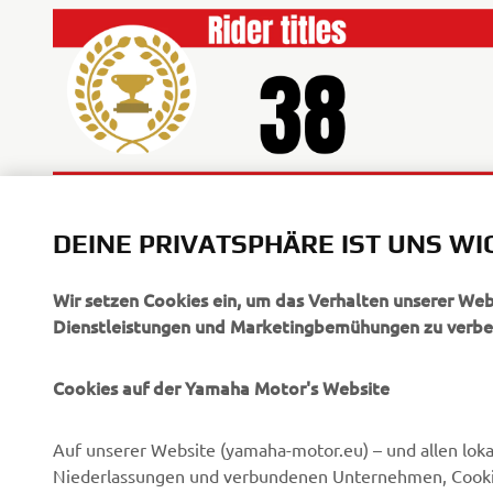
DEINE PRIVATSPHÄRE IST UNS WI
Wir setzen Cookies ein, um das Verhalten unserer We
Dienstleistungen und Marketingbemühungen zu verbe
Cookies auf der Yamaha Motor's Website
UNTERNEHMEN
B2B
Auf unserer Website (yamaha-motor.eu) – und allen lok
Über uns
eBike Antriebe
Niederlassungen und verbundenen Unternehmen, Cookies