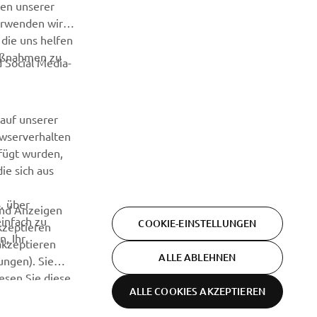
nen unserer
erwenden wir
ABONNIEREN
die uns helfen
maßnahmen zu
 Social Media-
Lesen Sie unsere Datenschutzrichtlinie, um zu erfahren, wie wir
Ihre persönlichen Daten verarbeiten:
Datenschutzerklärung.
auf unserer
owserverhalten
efügt wurden,
ie sich aus
. über
und Anzeigen
einfach zu
COOKIE-EINSTELLUNGEN
kzeptieren
n, Ihr
akzeptieren
ALLE ABLEHNEN
ungen). Sie
lesen Sie diese
Bedingungen
ALLE COOKIES AKZEPTIEREN
Datenschutzerklärung
Cookies
und
Konditionen