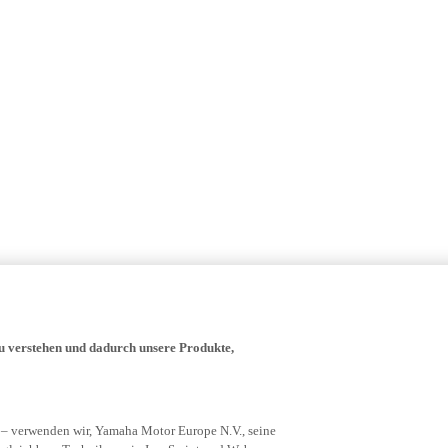
zu verstehen und dadurch unsere Produkte,
 – verwenden wir, Yamaha Motor Europe N.V., seine
rgleichbare Techniken wie JavaScript und Web-