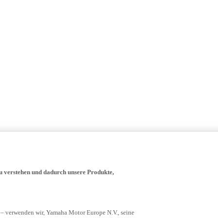
zu verstehen und dadurch unsere Produkte,
 – verwenden wir, Yamaha Motor Europe N.V., seine
rgleichbare Techniken wie JavaScript und Web-