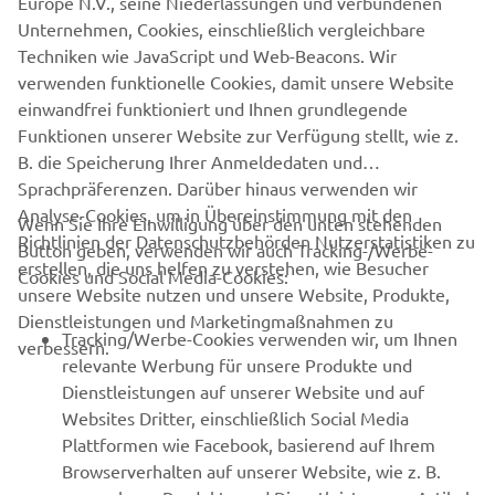
Europe N.V., seine Niederlassungen und verbundenen
Unternehmen, Cookies, einschließlich vergleichbare
Techniken wie JavaScript und Web-Beacons. Wir
verwenden funktionelle Cookies, damit unsere Website
Landscape Format nutzen
einwandfrei funktioniert und Ihnen grundlegende
Funktionen unserer Website zur Verfügung stellt, wie z.
UNTERNEHMEN
B. die Speicherung Ihrer Anmeldedaten und
Sprachpräferenzen. Darüber hinaus verwenden wir
B2B
Analyse-Cookies, um in Übereinstimmung mit den
Wenn Sie Ihre Einwilligung über den unten stehenden
Richtlinien der Datenschutzbehörden Nutzerstatistiken zu
Button geben, verwenden wir auch Tracking-/Werbe-
MEHR YAMAHA
erstellen, die uns helfen zu verstehen, wie Besucher
Cookies und Social Media-Cookies:
Halte dein Smartphone horizontal, um die
unsere Website nutzen und unsere Website, Produkte,
Übersicht im Landscape Modus zu sehen
Dienstleistungen und Marketingmaßnahmen zu
SUPPORT
Tracking/Werbe-Cookies verwenden wir, um Ihnen
verbessern.
relevante Werbung für unsere Produkte und
BESTÄTIGEN
Dienstleistungen auf unserer Website und auf
NEWSLETTER
Websites Dritter, einschließlich Social Media
Plattformen wie Facebook, basierend auf Ihrem
Erfahre als Erster von den neuesten Angeboten,
Browserverhalten auf unserer Website, wie z. B.
Sonderveranstaltungen, Neuerscheinungen und vielem mehr.