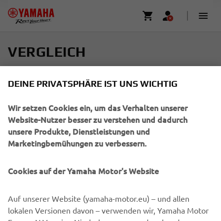
VERGLEICH
Wähle bis zu vier Modelle und finde dein perfektes
DEINE PRIVATSPHÄRE IST UNS WICHTIG
Produkt.
Wir setzen Cookies ein, um das Verhalten unserer
Horizontal scrollen, um mehr zu sehen
Website-Nutzer besser zu verstehen und dadurch
unsere Produkte, Dienstleistungen und
Marketingbemühungen zu verbessern.
Cookies auf der Yamaha Motor's Website
Hinzufügen
Auf unserer Website (yamaha-motor.eu) – und allen
lokalen Versionen davon – verwenden wir, Yamaha Motor