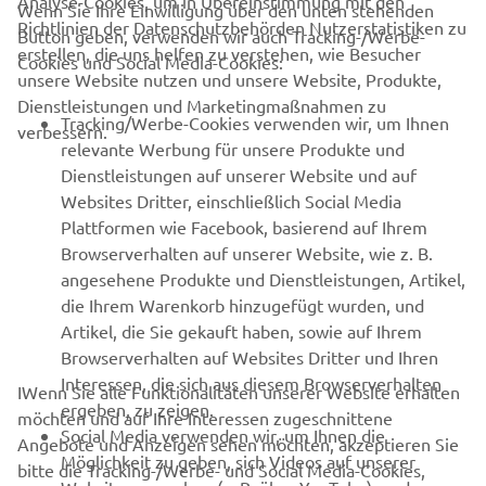
Analyse-Cookies, um in Übereinstimmung mit den
Wenn Sie Ihre Einwilligung über den unten stehenden
Richtlinien der Datenschutzbehörden Nutzerstatistiken zu
Button geben, verwenden wir auch Tracking-/Werbe-
UNTERNEHMEN
erstellen, die uns helfen zu verstehen, wie Besucher
Cookies und Social Media-Cookies:
unsere Website nutzen und unsere Website, Produkte,
Dienstleistungen und Marketingmaßnahmen zu
B2B
Tracking/Werbe-Cookies verwenden wir, um Ihnen
verbessern.
relevante Werbung für unsere Produkte und
MEHR YAMAHA
Dienstleistungen auf unserer Website und auf
Websites Dritter, einschließlich Social Media
Plattformen wie Facebook, basierend auf Ihrem
SUPPORT
Browserverhalten auf unserer Website, wie z. B.
angesehene Produkte und Dienstleistungen, Artikel,
die Ihrem Warenkorb hinzugefügt wurden, und
NEWSLETTER
Artikel, die Sie gekauft haben, sowie auf Ihrem
Erfahre als Erster von den neuesten Angeboten,
Browserverhalten auf Websites Dritter und Ihren
Sonderveranstaltungen, Neuerscheinungen und vielem mehr.
Interessen, die sich aus diesem Browserverhalten
IWenn Sie alle Funktionalitäten unserer Website erhalten
ergeben, zu zeigen.
möchten und auf Ihre Interessen zugeschnittene
Social Media verwenden wir, um Ihnen die
Angebote und Anzeigen sehen möchten, akzeptieren Sie
Möglichkeit zu geben, sich Videos auf unserer
bitte die Tracking-/Werbe- und Social Media-Cookies,
ABONNIEREN