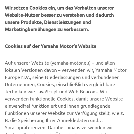
Yamaha die Polizeimotorräder während ihrer
Wir setzen Cookies ein, um das Verhalten unserer
Entwicklungszeit einer ganzen Reihe von Tests
Website-Nutzer besser zu verstehen und dadurch
unterzogen. Um die Langlebigkeit der Motorräder im
unsere Produkte, Dienstleistungen und
harten Polizeieinsatz zu gewährleisten, hat Yamaha
Marketingbemühungen zu verbessern.
spezielle Test-Zyklen für Motor und Fahrwerk entwickelt.
Vom Motorroller für den innerstädtischen Einsatz über
Cookies auf der Yamaha Motor's Website
kraftvolle Motorräder zur Überbrückung größerer
Distanzen bietet Yamaha ein spezielles Zweirad-
Programm für den Polizeieinsatz an, einschließlich der
Auf unserer Website (yamaha-motor.eu) – und allen
FJR1300AP und Tracer 900AP. Für ein absolutes
lokalen Versionen davon – verwenden wir, Yamaha Motor
Vertrauen in die Marke Yamaha wurde ein umfassendes
Europe N.V., seine Niederlassungen und verbundenen
Geschäftsmodell entwickelt, das den Vertrieb, Service und
Unternehmen, Cookies, einschließlich vergleichbare
die Entwicklungsteams vereinigt, um so Fahrzeug-
Techniken wie JavaScript und Web-Beacons. Wir
Spezifikationen anzubieten, die den Bedürfnissen der
verwenden funktionelle Cookies, damit unsere Website
Polizei in jedem Land am besten entsprechen.
einwandfrei funktioniert und Ihnen grundlegende
Funktionen unserer Website zur Verfügung stellt, wie z.
B. die Speicherung Ihrer Anmeldedaten und
Sprachpräferenzen. Darüber hinaus verwenden wir