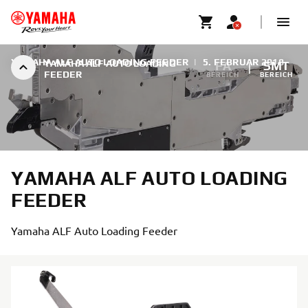
YAMAHA ALF AUTO LOADING FEEDER
|
5. FEBRUAR 2018
YAMAHA ALF AUTO LOADING
FA
SMT
FEEDER
BEREICH
BEREICH
YAMAHA ALF AUTO LOADING
FEEDER
Yamaha ALF Auto Loading Feeder