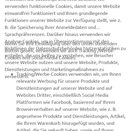
verwenden funktionelle Cookies, damit unsere Website
www.yamaha-motor-im.eu
einwandfrei funktioniert und Ihnen grundlegende
Funktionen unserer Website zur Verfügung stellt, wie z.
B. die Speicherung Ihrer Anmeldedaten und
Sprachpräferenzen. Darüber hinaus verwenden wir
Analyse-Cookies, um in Übereinstimmung mit den
Wenn Sie Ihre Einwilligung über den unten stehenden
Richtlinien der Datenschutzbehörden Nutzerstatistiken zu
Button geben, verwenden wir auch Tracking-/Werbe-
UNTERNEHMEN
erstellen, die uns helfen zu verstehen, wie Besucher
Cookies und Social Media-Cookies:
unsere Website nutzen und unsere Website, Produkte,
Dienstleistungen und Marketingmaßnahmen zu
B2B
Tracking/Werbe-Cookies verwenden wir, um Ihnen
verbessern.
relevante Werbung für unsere Produkte und
MEHR YAMAHA
Dienstleistungen auf unserer Website und auf
Websites Dritter, einschließlich Social Media
Plattformen wie Facebook, basierend auf Ihrem
SUPPORT
Browserverhalten auf unserer Website, wie z. B.
angesehene Produkte und Dienstleistungen, Artikel,
die Ihrem Warenkorb hinzugefügt wurden, und
NEWSLETTER
Artikel, die Sie gekauft haben, sowie auf Ihrem