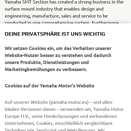
Yamaha SMT Section has created a strong business in the
surface mount industry that enables design and
engineering, manufacture, sales and service to be
conducted in one comprehensive system. Furthermore,
the Company has used its core technologies in the areas
DEINE PRIVATSPHÄRE IST UNS WICHTIG
of servo-motor control and image recognition technology
for vision (camera) systems to develop solder paste
Wir setzen Cookies ein, um das Verhalten unserer
printers, 3D solder paste inspection, 3D PCB inspection
Website-Nutzer besser zu verstehen und dadurch
machines, flip chip hybrid placers and dispensers. This
unsere Produkte, Dienstleistungen und
allows Yamaha SMT Section to offer a full line of machines
Marketingbemühungen zu verbessern.
for electric/electronic parts mounting and propose
optimum production-line makeup to answer the
Cookies auf der Yamaha Motor's Website
diversifying needs of today’s manufacturers.
Yamaha SMT Section has sales and service offices in
Auf unserer Website (yamaha-motor.eu) – und allen
Japan, China, Southeast Asia, Europe and North America
lokalen Versionen davon – verwenden wir, Yamaha Motor
provide a truly global sales and service network that will
Europe N.V., seine Niederlassungen und verbundenen
safeguard best in class on-site sales & service support for
Unternehmen, Cookies, einschließlich vergleichbare
clients.
Techniken wie JavaScript und Web-Beacons. Wir