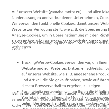
Auf unserer Website (yamaha-motor.eu) – und allen lok
Niederlassungen und verbundenen Unternehmen, Cookies
UNTERNEHMEN
B2B
Wir verwenden funktionelle Cookies, damit unsere Webs
Website zur Verfügung stellt, wie z. B. die Speicheru
Über uns
eBike Antriebe
Analyse-Cookies, um in Übereinstimmung mit den Richtli
zu verstehen, wie Besucher unsere Website nutzen un
News
Behörden
Wenn Sie Ihre Einwilligung über den unten stehenden B
verbessern.
Cookies:
Veranstaltungen
Golfplätze
Presse
Rettungsdienste
Tracking/Werbe-Cookies verwenden wir, um Ihnen 
Website und auf Websites Dritter, einschließlich 
Kataloge
Fahrschulen
auf unserer Website, wie z. B. angesehene Produk
Arbeiten bei Yamaha
Robotics
und Artikel, die Sie gekauft haben, sowie auf Ihre
diesem Browserverhalten ergeben, zu zeigen.
Händler werden
Partnerschaften
Social Media verwenden wir, um Ihnen die Möglichk
IWenn Sie alle Funktionalitäten unserer Website erhal
Grundlegende
Technische Informationen
YouTube), und um Ihnen die Möglichkeit zu geben, 
sehen möchten, akzeptieren Sie bitte die Tracking-/Wer
Nachhaltigkeitsrichtlinie
für unabhängige
teilen. Bei diesen handelt es sich um Cookies von 
klicken. Wenn Sie diese Cookies nicht oder nur bestimmt
Handelspartner
Browserverhalten im Internet zu verfolgen und fü