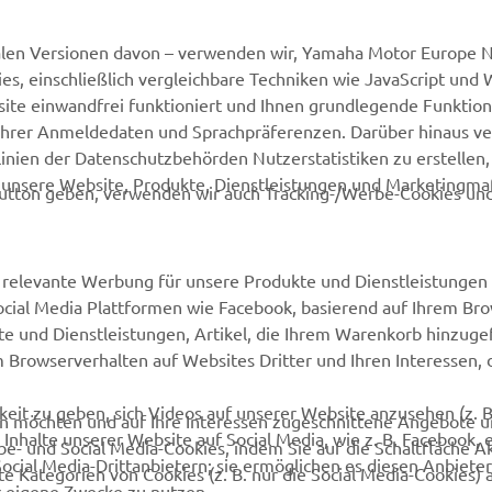
alen Versionen davon – verwenden wir, Yamaha Motor Europe N.
, einschließlich vergleichbare Techniken wie JavaScript und
MEHR YAMAHA
SUPPORT
ite einwandfrei funktioniert und Ihnen grundlegende Funktio
ng Ihrer Anmeldedaten und Sprachpräferenzen. Darüber hinaus v
MyYamaha
Webshop Support
nien der Datenschutzbehörden Nutzerstatistiken zu erstellen, 
d unsere Website, Produkte, Dienstleistungen und Marketing
Yamaha Music
Ersatzteilkatalog
utton geben, verwenden wir auch Tracking-/Werbe-Cookies und
Yamaha Racing
Buche Deinen
Wartungstermin
Yamaha Motor Global
relevante Werbung für unsere Produkte und Dienstleistungen 
Impressum
Social Media Plattformen wie Facebook, basierend auf Ihrem Br
Mobile Applikationen
te und Dienstleistungen, Artikel, die Ihrem Warenkorb hinzug
Yamaha-Händler finden
m Browserverhalten auf Websites Dritter und Ihren Interessen, d
Entsorgung von
Altbatterien
eit zu geben, sich Videos auf unserer Website anzusehen (z. B
ten möchten und auf Ihre Interessen zugeschnittene Angebote 
Inhalte unserer Website auf Social Media, wie z. B. Facebook, 
be- und Social Media-Cookies, indem Sie auf die Schaltfläche A
Social Media-Drittanbietern; sie ermöglichen es diesen Anbieter
e Kategorien von Cookies (z. B. nur die Social Media-Cookies) 
r eigene Zwecke zu nutzen.