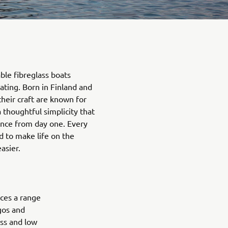
ble fibreglass boats
ating. Born in Finland and
their craft are known for
a thoughtful simplicity that
ence from day one. Every
d to make life on the
asier.
ces a range
agos and
ess and low