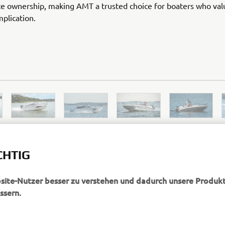
e ownership, making AMT a trusted choice for boaters who val
plication.
CHTIG
AMT OFFICIAL WEBSITE
bsite-Nutzer besser zu verstehen und dadurch unsere Produkt
ssern.