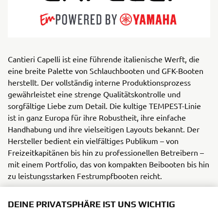
Cantieri Capelli ist eine führende italienische Werft, die
eine breite Palette von Schlauchbooten und GFK-Booten
herstellt. Der vollständig interne Produktionsprozess
gewährleistet eine strenge Qualitätskontrolle und
sorgfältige Liebe zum Detail. Die kultige TEMPEST-Linie
ist in ganz Europa für ihre Robustheit, ihre einfache
Handhabung und ihre vielseitigen Layouts bekannt. Der
Hersteller bedient ein vielfältiges Publikum – von
Freizeitkapitänen bis hin zu professionellen Betreibern –
mit einem Portfolio, das von kompakten Beibooten bis hin
zu leistungsstarken Festrumpfbooten reicht.
Jedes Modell vereint italienischen Stil mit zuverlässiger
DEINE PRIVATSPHÄRE IST UNS WICHTIG
Leistung und übertrifft Erwartungen bei Kreuzfahrten,