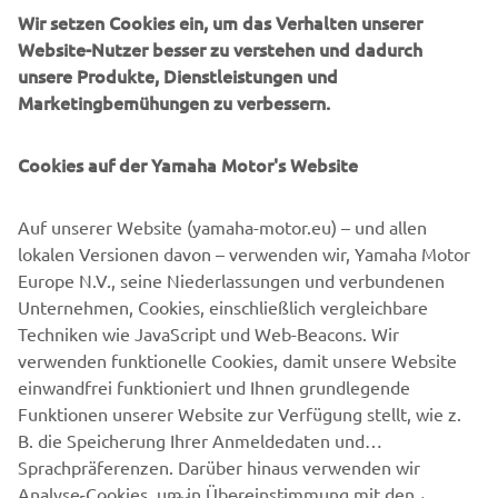
beim Tauchen
Wir setzen Cookies ein, um das Verhalten unserer
oder bei anspruchsvollen professionellen Aufgaben.
Website-Nutzer besser zu verstehen und dadurch
Angetrieben von Forschung und Entwicklung und
unsere Produkte, Dienstleistungen und
modernster
Marketingbemühungen zu verbessern.
Technologie, entwickelt sich Capelli ständig weiter, um das
globale Bootserlebnis
Cookies auf der Yamaha Motor's Website
zu verbessern.
Auf unserer Website (yamaha-motor.eu) – und allen
lokalen Versionen davon – verwenden wir, Yamaha Motor
Europe N.V., seine Niederlassungen und verbundenen
Unternehmen, Cookies, einschließlich vergleichbare
1
/
13
Techniken wie JavaScript und Web-Beacons. Wir
verwenden funktionelle Cookies, damit unsere Website
OFFIZIELLE WEBSITE VON CAPELLI
einwandfrei funktioniert und Ihnen grundlegende
Funktionen unserer Website zur Verfügung stellt, wie z.
B. die Speicherung Ihrer Anmeldedaten und
Sprachpräferenzen. Darüber hinaus verwenden wir
Analyse-Cookies, um in Übereinstimmung mit den