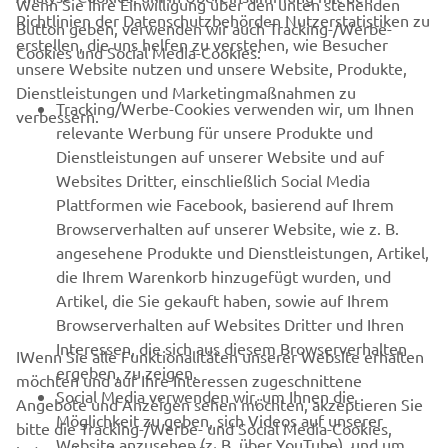
Wenn Sie Ihre Einwilligung über den unten stehenden
Richtlinien der Datenschutzbehörden Nutzerstatistiken zu
Button geben, verwenden wir auch Tracking-/Werbe-
UNTERNEHMEN
erstellen, die uns helfen zu verstehen, wie Besucher
Cookies und Social Media-Cookies:
unsere Website nutzen und unsere Website, Produkte,
Dienstleistungen und Marketingmaßnahmen zu
B2B
Tracking/Werbe-Cookies verwenden wir, um Ihnen
verbessern.
relevante Werbung für unsere Produkte und
MEHR YAMAHA
Dienstleistungen auf unserer Website und auf
Websites Dritter, einschließlich Social Media
Plattformen wie Facebook, basierend auf Ihrem
SUPPORT
Browserverhalten auf unserer Website, wie z. B.
angesehene Produkte und Dienstleistungen, Artikel,
die Ihrem Warenkorb hinzugefügt wurden, und
NEWSLETTER
Artikel, die Sie gekauft haben, sowie auf Ihrem
Erfahre als Erster von den neuesten Angeboten,
Browserverhalten auf Websites Dritter und Ihren
Sonderveranstaltungen, Neuerscheinungen und vielem mehr.
Interessen, die sich aus diesem Browserverhalten
IWenn Sie alle Funktionalitäten unserer Website erhalten
ergeben, zu zeigen.
möchten und auf Ihre Interessen zugeschnittene
Social Media verwenden wir, um Ihnen die
Angebote und Anzeigen sehen möchten, akzeptieren Sie
Möglichkeit zu geben, sich Videos auf unserer
bitte die Tracking-/Werbe- und Social Media-Cookies,
ABONNIEREN
Website anzusehen (z. B. über YouTube), und um