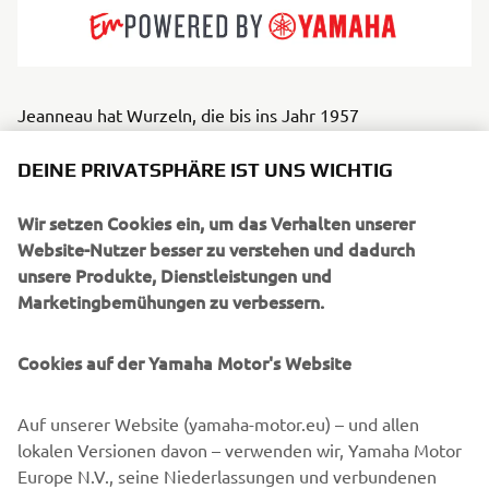
Jeanneau hat Wurzeln, die bis ins Jahr 1957
zurückreichen, und baut Segelyachten und Motorboote,
die für jede Art, das Meer zu lieben, geeignet sind.
DEINE PRIVATSPHÄRE IST UNS WICHTIG
Leistungsstarke Boote mit unübertroffener
Seetüchtigkeit. Boote mit eleganten Linien und einem
Wir setzen Cookies ein, um das Verhalten unserer
zeitlosen Stil. Boote, die für höchsten Komfort an Bord
Website-Nutzer besser zu verstehen und dadurch
stehen, bei denen das Layout und der außergewöhnliche
unsere Produkte, Dienstleistungen und
Komfort bis ins kleinste Detail durchdacht wurden.
Marketingbemühungen zu verbessern.
Jeanneau Boote, die für jedes Bootserlebnis konzipiert
sind: einen gemeinsamen Moment der Freude, der
Cookies auf der Yamaha Motor's Website
zugänglich und authentisch ist.
Auf unserer Website (yamaha-motor.eu) – und allen
lokalen Versionen davon – verwenden wir, Yamaha Motor
Europe N.V., seine Niederlassungen und verbundenen