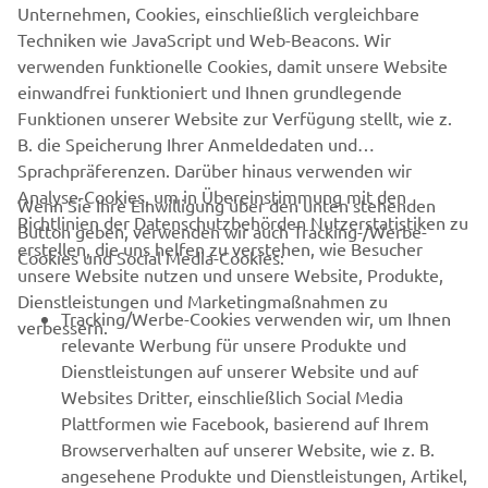
Unternehmen, Cookies, einschließlich vergleichbare
1
/
6
Techniken wie JavaScript und Web-Beacons. Wir
verwenden funktionelle Cookies, damit unsere Website
OFFIZIELLE WEBSITE VON JEANNEAU
einwandfrei funktioniert und Ihnen grundlegende
Funktionen unserer Website zur Verfügung stellt, wie z.
B. die Speicherung Ihrer Anmeldedaten und
Sprachpräferenzen. Darüber hinaus verwenden wir
Analyse-Cookies, um in Übereinstimmung mit den
Wenn Sie Ihre Einwilligung über den unten stehenden
Richtlinien der Datenschutzbehörden Nutzerstatistiken zu
Button geben, verwenden wir auch Tracking-/Werbe-
UNTERNEHMEN
erstellen, die uns helfen zu verstehen, wie Besucher
Cookies und Social Media-Cookies:
unsere Website nutzen und unsere Website, Produkte,
Dienstleistungen und Marketingmaßnahmen zu
B2B
Tracking/Werbe-Cookies verwenden wir, um Ihnen
verbessern.
relevante Werbung für unsere Produkte und
MEHR YAMAHA
Dienstleistungen auf unserer Website und auf
Websites Dritter, einschließlich Social Media
Plattformen wie Facebook, basierend auf Ihrem
SUPPORT
Browserverhalten auf unserer Website, wie z. B.
angesehene Produkte und Dienstleistungen, Artikel,