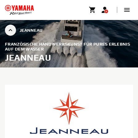
JEANNEAU
FRANZÖSISCHE HANDWERKSKUNST FÜR PURES ERLEBNIS
AUF DEM WASSER
JEANNEAU