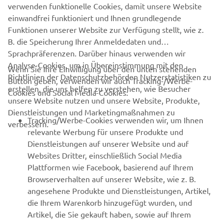
verwenden funktionelle Cookies, damit unsere Website
OFFIZIELLE WEBSITE VON SEA WATER
einwandfrei funktioniert und Ihnen grundlegende
Funktionen unserer Website zur Verfügung stellt, wie z.
B. die Speicherung Ihrer Anmeldedaten und
Sprachpräferenzen. Darüber hinaus verwenden wir
Analyse-Cookies, um in Übereinstimmung mit den
Wenn Sie Ihre Einwilligung über den unten stehenden
Richtlinien der Datenschutzbehörden Nutzerstatistiken zu
Button geben, verwenden wir auch Tracking-/Werbe-
UNTERNEHMEN
erstellen, die uns helfen zu verstehen, wie Besucher
Cookies und Social Media-Cookies:
unsere Website nutzen und unsere Website, Produkte,
Dienstleistungen und Marketingmaßnahmen zu
B2B
Tracking/Werbe-Cookies verwenden wir, um Ihnen
verbessern.
relevante Werbung für unsere Produkte und
MEHR YAMAHA
Dienstleistungen auf unserer Website und auf
Websites Dritter, einschließlich Social Media
Plattformen wie Facebook, basierend auf Ihrem
SUPPORT
Browserverhalten auf unserer Website, wie z. B.
angesehene Produkte und Dienstleistungen, Artikel,
die Ihrem Warenkorb hinzugefügt wurden, und
NEWSLETTER
Artikel, die Sie gekauft haben, sowie auf Ihrem