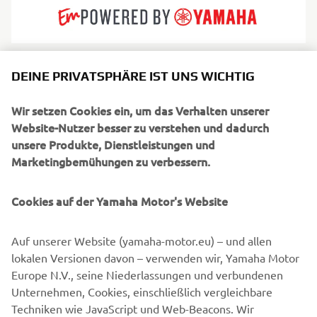
Sea Water baut große, luxuriöse RIBs, die italienische
DEINE PRIVATSPHÄRE IST UNS WICHTIG
Eleganz mit beeindruckender Performance verbinden. Mit
ihren schnittigen Designs, hochwertigen Materialien und
Wir setzen Cookies ein, um das Verhalten unserer
leistungsstarken Rümpfen bieten ihre Boote ein
Website-Nutzer besser zu verstehen und dadurch
erstklassiges Erlebnis auf offenem Wasser. Die Sea Water-
unsere Produkte, Dienstleistungen und
Modelle eignen sich ideal für Tagesausflüge, zum Hosting
Marketingbemühungen zu verbessern.
und als Beiboot für Superyachten. Sie bieten Eleganz,
Komfort und beeindruckende Leistung. Sie sind für
Cookies auf der Yamaha Motor's Website
stilvolles Bootfahren gebaut.
Auf unserer Website (yamaha-motor.eu) – und allen
lokalen Versionen davon – verwenden wir, Yamaha Motor
Europe N.V., seine Niederlassungen und verbundenen
Unternehmen, Cookies, einschließlich vergleichbare
1
/
2
Techniken wie JavaScript und Web-Beacons. Wir