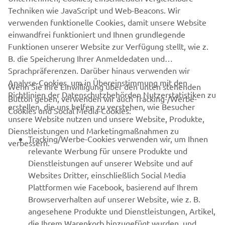
Techniken wie JavaScript und Web-Beacons. Wir
verwenden funktionelle Cookies, damit unsere Website
WHITE SHARK OFFICIAL WEBSITE
einwandfrei funktioniert und Ihnen grundlegende
Funktionen unserer Website zur Verfügung stellt, wie z.
B. die Speicherung Ihrer Anmeldedaten und
Sprachpräferenzen. Darüber hinaus verwenden wir
Analyse-Cookies, um in Übereinstimmung mit den
Wenn Sie Ihre Einwilligung über den unten stehenden
Richtlinien der Datenschutzbehörden Nutzerstatistiken zu
Button geben, verwenden wir auch Tracking-/Werbe-
UNTERNEHMEN
erstellen, die uns helfen zu verstehen, wie Besucher
Cookies und Social Media-Cookies:
unsere Website nutzen und unsere Website, Produkte,
Dienstleistungen und Marketingmaßnahmen zu
B2B
Tracking/Werbe-Cookies verwenden wir, um Ihnen
verbessern.
relevante Werbung für unsere Produkte und
MEHR YAMAHA
Dienstleistungen auf unserer Website und auf
Websites Dritter, einschließlich Social Media
Plattformen wie Facebook, basierend auf Ihrem
SUPPORT
Browserverhalten auf unserer Website, wie z. B.
angesehene Produkte und Dienstleistungen, Artikel,
die Ihrem Warenkorb hinzugefügt wurden, und
NEWSLETTER