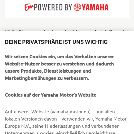
White Shark open boats are built for speed, stability and
strong seas. Recognisable by their striking profiles and
DEINE PRIVATSPHÄRE IST UNS WICHTIG
deep-V hulls, they offer sporty, assured handling designed
for offshore confidence. Great for anglers, thrill riders and
Wir setzen Cookies ein, um das Verhalten unserer
coastal explorers, White Shark models provide spacious
Website-Nutzer besser zu verstehen und dadurch
decks and robust performance. They thrive where
unsere Produkte, Dienstleistungen und
weather and waves demand respect. Each vessel is a
Marketingbemühungen zu verbessern.
testament to premium maritime engineering, defined by
high-end construction standards and an uncompromising
Cookies auf der Yamaha Motor's Website
attention to detail.
Auf unserer Website (yamaha-motor.eu) – und allen
lokalen Versionen davon – verwenden wir, Yamaha Motor
Europe N.V., seine Niederlassungen und verbundenen
1
/
6
Unternehmen, Cookies, einschließlich vergleichbare