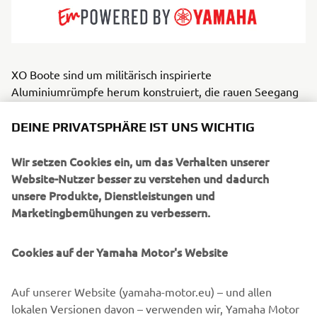
XO Boote sind um militärisch inspirierte
Aluminiumrümpfe herum konstruiert, die rauen Seegang
souverän meistern. Sie vereinen robuste strukturelle
Integrität mit skandinavischem Stil, schneller,
DEINE PRIVATSPHÄRE IST UNS WICHTIG
reaktionsschneller Leistung und durchdachten
Innenräumen für Komfort und Sicherheit. Ideal für
Wir setzen Cookies ein, um das Verhalten unserer
ganzjährige Entdecker, Pendler und Abenteuerlustige
Website-Nutzer besser zu verstehen und dadurch
bietet XO Kajütboote, offene Modelle und Crossover, die
unsere Produkte, Dienstleistungen und
unter anspruchsvollen Bedingungen besonders
Marketingbemühungen zu verbessern.
überzeugen. Für Bootsfahrer, die wetterfeste Zuversicht
mit einem modernen Touch suchen, bietet XO einen
Cookies auf der Yamaha Motor's Website
Hauch von Luxus und kultiviertem Bordleben.
Auf unserer Website (yamaha-motor.eu) – und allen
lokalen Versionen davon – verwenden wir, Yamaha Motor