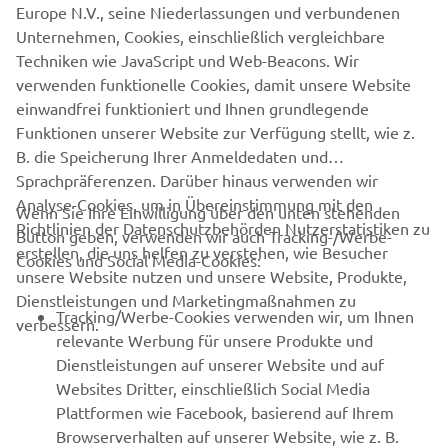
Europe N.V., seine Niederlassungen und verbundenen
Unternehmen, Cookies, einschließlich vergleichbare
1
/
2
Techniken wie JavaScript und Web-Beacons. Wir
verwenden funktionelle Cookies, damit unsere Website
OFFIZIELLE WEBSITE VON XO
einwandfrei funktioniert und Ihnen grundlegende
Funktionen unserer Website zur Verfügung stellt, wie z.
B. die Speicherung Ihrer Anmeldedaten und
Sprachpräferenzen. Darüber hinaus verwenden wir
Analyse-Cookies, um in Übereinstimmung mit den
Wenn Sie Ihre Einwilligung über den unten stehenden
Richtlinien der Datenschutzbehörden Nutzerstatistiken zu
Button geben, verwenden wir auch Tracking-/Werbe-
UNTERNEHMEN
erstellen, die uns helfen zu verstehen, wie Besucher
Cookies und Social Media-Cookies:
unsere Website nutzen und unsere Website, Produkte,
Dienstleistungen und Marketingmaßnahmen zu
B2B
Tracking/Werbe-Cookies verwenden wir, um Ihnen
verbessern.
relevante Werbung für unsere Produkte und
MEHR YAMAHA
Dienstleistungen auf unserer Website und auf
Websites Dritter, einschließlich Social Media
Plattformen wie Facebook, basierend auf Ihrem
SUPPORT
Browserverhalten auf unserer Website, wie z. B.