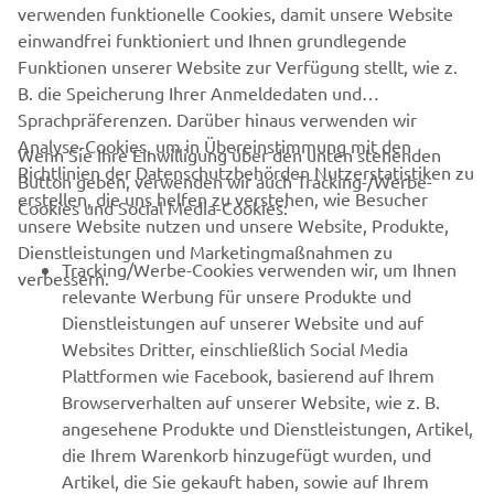
verwenden funktionelle Cookies, damit unsere Website
OFFIZIELLE WEBSITE VON ZODIAC
einwandfrei funktioniert und Ihnen grundlegende
Funktionen unserer Website zur Verfügung stellt, wie z.
B. die Speicherung Ihrer Anmeldedaten und
Sprachpräferenzen. Darüber hinaus verwenden wir
Analyse-Cookies, um in Übereinstimmung mit den
Wenn Sie Ihre Einwilligung über den unten stehenden
Richtlinien der Datenschutzbehörden Nutzerstatistiken zu
Button geben, verwenden wir auch Tracking-/Werbe-
UNTERNEHMEN
erstellen, die uns helfen zu verstehen, wie Besucher
Cookies und Social Media-Cookies:
unsere Website nutzen und unsere Website, Produkte,
Dienstleistungen und Marketingmaßnahmen zu
B2B
Tracking/Werbe-Cookies verwenden wir, um Ihnen
verbessern.
relevante Werbung für unsere Produkte und
MEHR YAMAHA
Dienstleistungen auf unserer Website und auf
Websites Dritter, einschließlich Social Media
Plattformen wie Facebook, basierend auf Ihrem
SUPPORT
Browserverhalten auf unserer Website, wie z. B.
angesehene Produkte und Dienstleistungen, Artikel,
die Ihrem Warenkorb hinzugefügt wurden, und
NEWSLETTER
Artikel, die Sie gekauft haben, sowie auf Ihrem