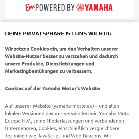
Zodiac hat den Bootssport mit den ersten aufblasbaren
DEINE PRIVATSPHÄRE IST UNS WICHTIG
Rümpfen der Welt revolutioniert und ist nach wie vor
führend in Sachen Komfort, Haltbarkeit und Innovation.
Wir setzen Cookies ein, um das Verhalten unserer
Ihre RIBs und Schlauchboote sind weltweit für ihre
Website-Nutzer besser zu verstehen und dadurch
Stabilität, Sicherheit und vielseitige Einsatzfähigkeit
unsere Produkte, Dienstleistungen und
bekannt. Für Familien, Taucher, Abenteurer und Profis
Marketingbemühungen zu verbessern.
bietet Zodiac alles vom kompakten Beiboot bis zum
hochseetauglichen RIB. Diese Boote verkörpern Freiheit,
Cookies auf der Yamaha Motor's Website
Vergnügen und Zuverlässigkeit auf allen Gewässern.
Auf unserer Website (yamaha-motor.eu) – und allen
lokalen Versionen davon – verwenden wir, Yamaha Motor
Europe N.V., seine Niederlassungen und verbundenen
Unternehmen, Cookies, einschließlich vergleichbare
1
/
3
Techniken wie JavaScript und Web-Beacons. Wir