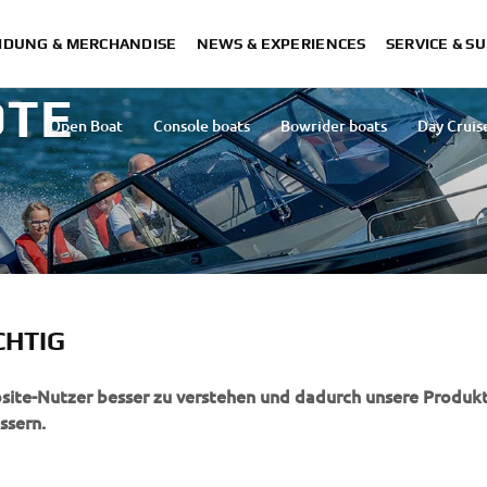
IDUNG & MERCHANDISE
NEWS & EXPERIENCES
SERVICE & S
OTE
Open Boat
Console boats
Bowrider boats
Day Cruis
CHTIG
bsite-Nutzer besser zu verstehen und dadurch unsere Produkt
ssern.
MEHR YAMAHA
SUPPORT