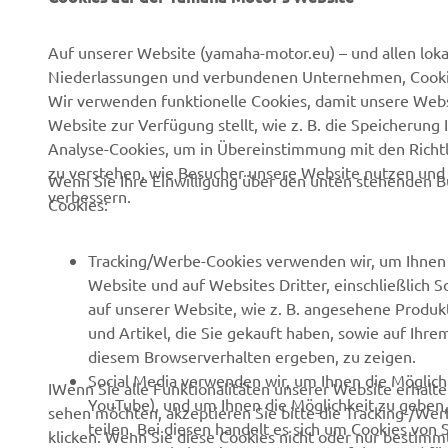
Über uns
eBike Antriebe
News
Behörden
Auf unserer Website (yamaha-motor.eu) – und allen lok
Niederlassungen und verbundenen Unternehmen, Cookies
Veranstaltungen
Golfplätze
Wir verwenden funktionelle Cookies, damit unsere Webs
Presse
Rettungsdienste
Website zur Verfügung stellt, wie z. B. die Speicheru
Analyse-Cookies, um in Übereinstimmung mit den Richtli
Kataloge
Fahrschulen
zu verstehen, wie Besucher unsere Website nutzen un
Wenn Sie Ihre Einwilligung über den unten stehenden B
Arbeiten bei Yamaha
Robotics
verbessern.
Cookies:
Händler werden
Partnerschaften
Grundlegende
Technische Informationen
Tracking/Werbe-Cookies verwenden wir, um Ihnen 
Nachhaltigkeitsrichtlinie
für unabhängige
Website und auf Websites Dritter, einschließlich 
Handelspartner
auf unserer Website, wie z. B. angesehene Produk
Menschenrechtsrichtlinie
und Artikel, die Sie gekauft haben, sowie auf Ihre
Yamalube Safety Data
Whistleblower-Kanal
diesem Browserverhalten ergeben, zu zeigen.
Sheets
Social Media verwenden wir, um Ihnen die Möglichk
IWenn Sie alle Funktionalitäten unserer Website erhal
YouTube), und um Ihnen die Möglichkeit zu geben, 
sehen möchten, akzeptieren Sie bitte die Tracking-/Wer
teilen. Bei diesen handelt es sich um Cookies von 
klicken. Wenn Sie diese Cookies nicht oder nur bestimmt