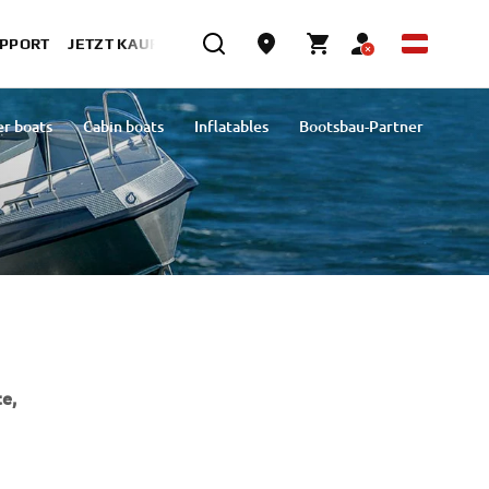
UPPORT
JETZT KAUFEN
er boats
Cabin boats
Inflatables
Bootsbau-Partner
e,
NEWSLETTER
Erfahre als Erster von den neuesten Angeboten,