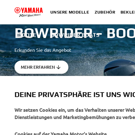
UNSERE MODELLE
ZUBEHÖR
BEKLE
BOWRIDER - BO
BOOTE
BOWRIDER BOATS
Erkunden Sie das Angebot
MEHR ERFAHREN
DEINE PRIVATSPHÄRE IST UNS WI
Wir setzen Cookies ein, um das Verhalten unserer We
Dienstleistungen und Marketingbemühungen zu verbe
UNTERNEHMEN
B2B
Cookies auf der Yamaha Motor's Website