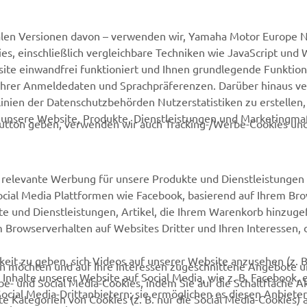
MyYamaha
Webshop Support
Yamaha Music
Ersatzteilkatalog
alen Versionen davon – verwenden wir, Yamaha Motor Europe N.
, einschließlich vergleichbare Techniken wie JavaScript und
Yamaha Racing
Buche Deinen
ite einwandfrei funktioniert und Ihnen grundlegende Funktio
Wartungstermin
Yamaha Motor Global
ng Ihrer Anmeldedaten und Sprachpräferenzen. Darüber hinaus v
Impressum
nien der Datenschutzbehörden Nutzerstatistiken zu erstellen, 
Mobile Applikationen
d unsere Website, Produkte, Dienstleistungen und Marketing
Yamaha-Händler finden
utton geben, verwenden wir auch Tracking-/Werbe-Cookies und
Entsorgung von
Altbatterien
relevante Werbung für unsere Produkte und Dienstleistungen 
Social Media Plattformen wie Facebook, basierend auf Ihrem Br
te und Dienstleistungen, Artikel, die Ihrem Warenkorb hinzug
m Browserverhalten auf Websites Dritter und Ihren Interessen, d
eit zu geben, sich Videos auf unserer Website anzusehen (z. B
ten möchten und auf Ihre Interessen zugeschnittene Angebote 
Inhalte unserer Website auf Social Media, wie z. B. Facebook, 
be- und Social Media-Cookies, indem Sie auf die Schaltfläche A
Social Media-Drittanbietern; sie ermöglichen es diesen Anbieter
e Kategorien von Cookies (z. B. nur die Social Media-Cookies) 