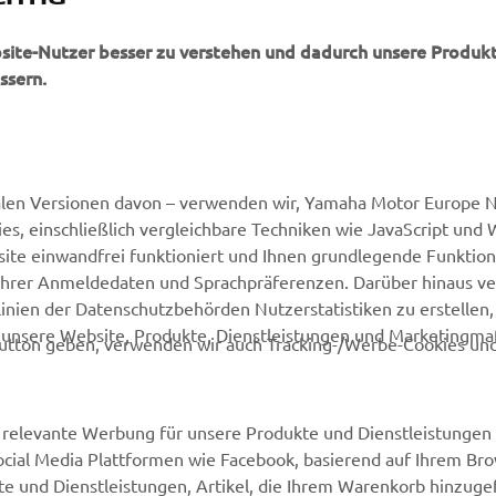
bsite-Nutzer besser zu verstehen und dadurch unsere Produkt
ssern.
MEHR YAMAHA
SUPPORT
alen Versionen davon – verwenden wir, Yamaha Motor Europe N.
MyYamaha
Webshop Support
, einschließlich vergleichbare Techniken wie JavaScript und
Yamaha Music
Ersatzteilkatalog
ite einwandfrei funktioniert und Ihnen grundlegende Funktio
ng Ihrer Anmeldedaten und Sprachpräferenzen. Darüber hinaus v
Yamaha Racing
Buche Deinen
nien der Datenschutzbehörden Nutzerstatistiken zu erstellen, 
Wartungstermin
Yamaha Motor Global
d unsere Website, Produkte, Dienstleistungen und Marketing
utton geben, verwenden wir auch Tracking-/Werbe-Cookies und
Impressum
Mobile Applikationen
Yamaha-Händler finden
relevante Werbung für unsere Produkte und Dienstleistungen 
Entsorgung von
Social Media Plattformen wie Facebook, basierend auf Ihrem Br
Altbatterien
te und Dienstleistungen, Artikel, die Ihrem Warenkorb hinzug