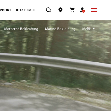
UPPORT
JETZT KAUFEN
Motorrad Bekleidung
Marine-Bekleidung
Mehr
Bekleidung
Outlet
Geschenke & Lifestyle