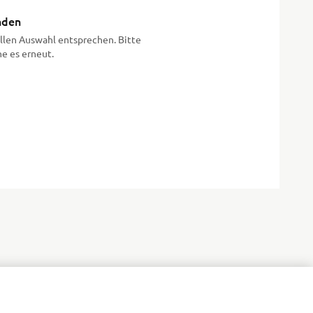
nden
llen Auswahl entsprechen. Bitte
he es erneut.