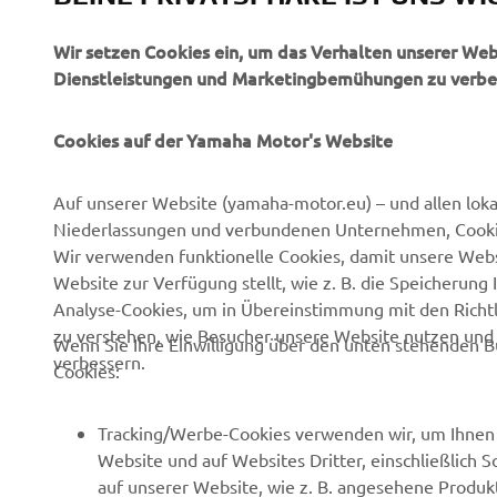
Wir setzen Cookies ein, um das Verhalten unserer We
Dienstleistungen und Marketingbemühungen zu verbe
Cookies auf der Yamaha Motor's Website
UNTERNEHMEN
B2B
Auf unserer Website (yamaha-motor.eu) – und allen lok
Über uns
eBike Antriebe
Niederlassungen und verbundenen Unternehmen, Cookies
News
Behörden
Wir verwenden funktionelle Cookies, damit unsere Webs
Website zur Verfügung stellt, wie z. B. die Speicheru
Veranstaltungen
Golfplätze
Analyse-Cookies, um in Übereinstimmung mit den Richtli
Presse
Rettungsdienste
zu verstehen, wie Besucher unsere Website nutzen un
Wenn Sie Ihre Einwilligung über den unten stehenden B
verbessern.
Cookies:
Kataloge
Fahrschulen
Arbeiten bei Yamaha
Robotics
Tracking/Werbe-Cookies verwenden wir, um Ihnen 
Händler werden
Partnerschaften
Website und auf Websites Dritter, einschließlich 
auf unserer Website, wie z. B. angesehene Produk
Grundlegende
Technische Informationen