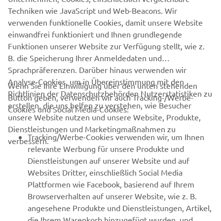
SUPPORT
Techniken wie JavaScript und Web-Beacons. Wir
verwenden funktionelle Cookies, damit unsere Website
einwandfrei funktioniert und Ihnen grundlegende
NEWSLETTER
Funktionen unserer Website zur Verfügung stellt, wie z.
Erfahre als Erster von den neuesten Angeboten,
B. die Speicherung Ihrer Anmeldedaten und
Sonderveranstaltungen, Neuerscheinungen und vielem mehr.
Sprachpräferenzen. Darüber hinaus verwenden wir
Analyse-Cookies, um in Übereinstimmung mit den
Wenn Sie Ihre Einwilligung über den unten stehenden
Richtlinien der Datenschutzbehörden Nutzerstatistiken zu
Button geben, verwenden wir auch Tracking-/Werbe-
erstellen, die uns helfen zu verstehen, wie Besucher
Cookies und Social Media-Cookies:
ABONNIEREN
unsere Website nutzen und unsere Website, Produkte,
Dienstleistungen und Marketingmaßnahmen zu
Tracking/Werbe-Cookies verwenden wir, um Ihnen
verbessern.
Lesen Sie unsere Datenschutzrichtlinie, um zu erfahren, wie wir
relevante Werbung für unsere Produkte und
Ihre persönlichen Daten verarbeiten:
Datenschutzerklärung.
Dienstleistungen auf unserer Website und auf
Websites Dritter, einschließlich Social Media
Austria (German)
Plattformen wie Facebook, basierend auf Ihrem
Browserverhalten auf unserer Website, wie z. B.
angesehene Produkte und Dienstleistungen, Artikel,
die Ihrem Warenkorb hinzugefügt wurden, und