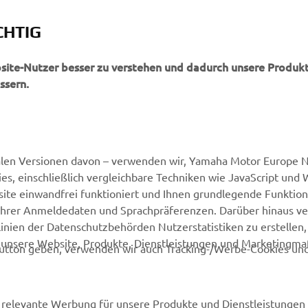
4
CHTIG
2
bsite-Nutzer besser zu verstehen und dadurch unsere Produkt
ssern.
alen Versionen davon – verwenden wir, Yamaha Motor Europe N.
, einschließlich vergleichbare Techniken wie JavaScript und
ite einwandfrei funktioniert und Ihnen grundlegende Funktio
ng Ihrer Anmeldedaten und Sprachpräferenzen. Darüber hinaus v
nien der Datenschutzbehörden Nutzerstatistiken zu erstellen, 
d unsere Website, Produkte, Dienstleistungen und Marketing
utton geben, verwenden wir auch Tracking-/Werbe-Cookies und
relevante Werbung für unsere Produkte und Dienstleistungen 