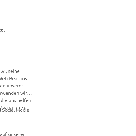
3
3
4
e,
3
V., seine
 Web-Beacons.
nen unserer
erwenden wir
die uns helfen
maßnahmen zu
 Social Media-
auf unserer