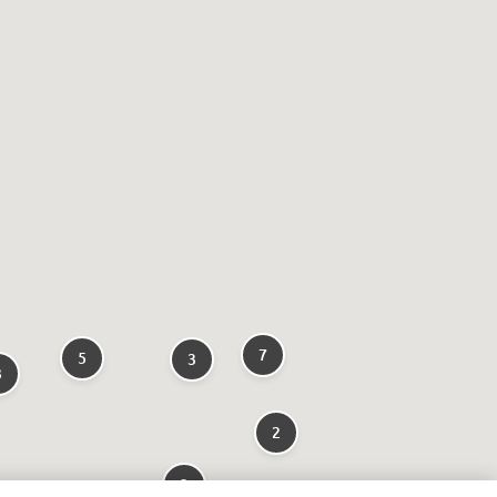
7
5
3
3
2
3