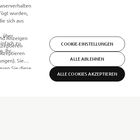
owserverhalten
efügt wurden,
ie sich aus
. über
und Anzeigen
einfach zu
COOKIE-EINSTELLUNGEN
kzeptieren
n, Ihr
akzeptieren
ALLE ABLEHNEN
ungen). Sie
lesen Sie diese
ALLE COOKIES AKZEPTIEREN
NEWSLETTER
Erfahre als Erster von den neuesten Angeboten,
Sonderveranstaltungen, Neuerscheinungen und vielem mehr.