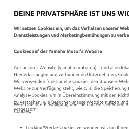
DEINE PRIVATSPHÄRE IST UNS WI
Wir setzen Cookies ein, um das Verhalten unserer We
Dienstleistungen und Marketingbemühungen zu verbe
Cookies auf der Yamaha Motor's Website
Auf unserer Website (yamaha-motor.eu) – und allen lok
Niederlassungen und verbundenen Unternehmen, Cookies
Wir verwenden funktionelle Cookies, damit unsere Webs
Website zur Verfügung stellt, wie z. B. die Speicheru
Analyse-Cookies, um in Übereinstimmung mit den Richtli
zu verstehen, wie Besucher unsere Website nutzen un
Wenn Sie Ihre Einwilligung über den unten stehenden B
verbessern.
Cookies:
Tracking/Werbe-Cookies verwenden wir, um Ihnen 