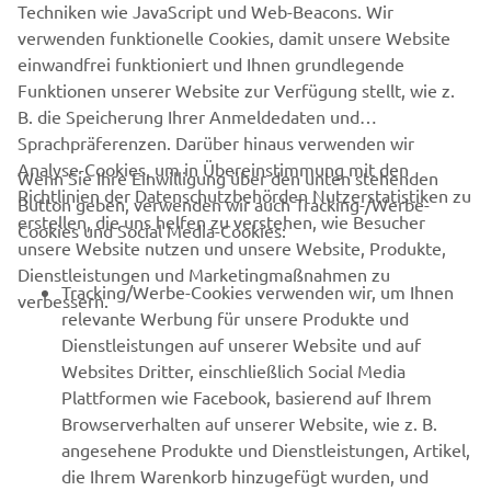
Erfahre als Erster von den neuesten Angeboten,
Techniken wie JavaScript und Web-Beacons. Wir
Sonderveranstaltungen, Neuerscheinungen und vielem mehr.
verwenden funktionelle Cookies, damit unsere Website
einwandfrei funktioniert und Ihnen grundlegende
Funktionen unserer Website zur Verfügung stellt, wie z.
B. die Speicherung Ihrer Anmeldedaten und
ABONNIEREN
Sprachpräferenzen. Darüber hinaus verwenden wir
Analyse-Cookies, um in Übereinstimmung mit den
Wenn Sie Ihre Einwilligung über den unten stehenden
Richtlinien der Datenschutzbehörden Nutzerstatistiken zu
Lesen Sie unsere Datenschutzrichtlinie, um zu erfahren, wie wir
Button geben, verwenden wir auch Tracking-/Werbe-
erstellen, die uns helfen zu verstehen, wie Besucher
Ihre persönlichen Daten verarbeiten:
Datenschutzerklärung.
Cookies und Social Media-Cookies:
unsere Website nutzen und unsere Website, Produkte,
Dienstleistungen und Marketingmaßnahmen zu
Austria (German)
Tracking/Werbe-Cookies verwenden wir, um Ihnen
verbessern.
relevante Werbung für unsere Produkte und
Dienstleistungen auf unserer Website und auf
Websites Dritter, einschließlich Social Media
Plattformen wie Facebook, basierend auf Ihrem
© Copyright - 2026 Yamaha Motor Europe N.V. - All Rights
Browserverhalten auf unserer Website, wie z. B.
Reserved
angesehene Produkte und Dienstleistungen, Artikel,
die Ihrem Warenkorb hinzugefügt wurden, und