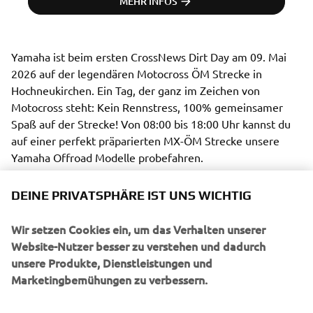
MEHR INFOS
Yamaha ist beim ersten CrossNews Dirt Day am 09. Mai 
2026 auf der legendären Motocross ÖM Strecke in 
Hochneukirchen. Ein Tag, der ganz im Zeichen von 
Motocross steht: Kein Rennstress, 100% gemeinsamer 
Spaß auf der Strecke! Von 08:00 bis 18:00 Uhr kannst du 
auf einer perfekt präparierten MX-ÖM Strecke unsere 
Yamaha Offroad Modelle probefahren.
DEINE PRIVATSPHÄRE IST UNS WICHTIG
Wir setzen Cookies ein, um das Verhalten unserer
Zeitplan
Website-Nutzer besser zu verstehen und dadurch
unsere Produkte, Dienstleistungen und
ab 07:00 Uhr – Anmeldung vor Ort
Marketingbemühungen zu verbessern.
08:00 – 12:00 Uhr – Freies Training
12:00 – 12:45 Uhr – Rennen im K.O.-Modus