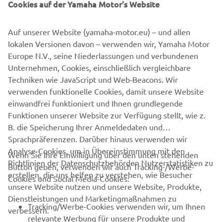
Cookies auf der Yamaha Motor's Website
12:45 – 13:30 Uhr – Mittagspause
13:30 – 18:00 Uhr – Freies Training
ab 18:00 Uhr – Siegerehrung, Chill-Out & Party
Auf unserer Website (yamaha-motor.eu) – und allen
lokalen Versionen davon – verwenden wir, Yamaha Motor
Europe N.V., seine Niederlassungen und verbundenen
Teilnahmegebühr:
Unternehmen, Cookies, einschließlich vergleichbare
Techniken wie JavaScript und Web-Beacons. Wir
Beträgt € 50 pro Teilnehmer, eigene Motocross
verwenden funktionelle Cookies, damit unsere Website
Fahrerausrüstung ist erforderlich.
einwandfrei funktioniert und Ihnen grundlegende
Funktionen unserer Website zur Verfügung stellt, wie z.
B. die Speicherung Ihrer Anmeldedaten und
Sprachpräferenzen. Darüber hinaus verwenden wir
Analyse-Cookies, um in Übereinstimmung mit den
Wenn Sie Ihre Einwilligung über den unten stehenden
Richtlinien der Datenschutzbehörden Nutzerstatistiken zu
Button geben, verwenden wir auch Tracking-/Werbe-
UNTERNEHMEN
erstellen, die uns helfen zu verstehen, wie Besucher
Cookies und Social Media-Cookies:
unsere Website nutzen und unsere Website, Produkte,
Dienstleistungen und Marketingmaßnahmen zu
B2B
Tracking/Werbe-Cookies verwenden wir, um Ihnen
verbessern.
relevante Werbung für unsere Produkte und