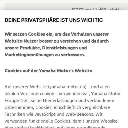
JETZT um 12.499,- statt
XSR900 35kW
12.899,-
DEINE PRIVATSPHÄRE IST UNS WICHTIG
JETZT um 8.849,- statt
XSR700 35kW
(MY22)
Wir setzen Cookies ein, um das Verhalten unserer
9.349,-
Website-Nutzer besser zu verstehen und dadurch
unsere Produkte, Dienstleistungen und
XSR700 35kW Xtribute/
JETZT um 9.849,- statt
Marketingbemühungen zu verbessern.
Legacy
(MY22 + 23)
10.249,-
Cookies auf der Yamaha Motor's Website
Modell Jahr 2024:
Auf unserer Website (yamaha-motor.eu) – und allen
lokalen Versionen davon – verwenden wir, Yamaha Motor
JETZT um 8.449,- statt
Europe N.V., seine Niederlassungen und verbundenen
MT-07 35KW
8.749,-
Unternehmen, Cookies, einschließlich vergleichbare
Techniken wie JavaScript und Web-Beacons. Wir
JETZT um 7.999,- statt
verwenden funktionelle Cookies, damit unsere Website
MT-07 Pure 35kW
8.299,-
einwandfrei funktioniert und Ihnen grundlegende