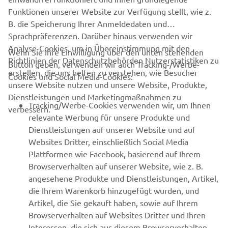
Funktionen unserer Website zur Verfügung stellt, wie z.
B. die Speicherung Ihrer Anmeldedaten und
Sprachpräferenzen. Darüber hinaus verwenden wir
Analyse-Cookies, um in Übereinstimmung mit den
Wenn Sie Ihre Einwilligung über den unten stehenden
Richtlinien der Datenschutzbehörden Nutzerstatistiken zu
Button geben, verwenden wir auch Tracking-/Werbe-
UNTERNEHMEN
erstellen, die uns helfen zu verstehen, wie Besucher
Cookies und Social Media-Cookies:
unsere Website nutzen und unsere Website, Produkte,
Dienstleistungen und Marketingmaßnahmen zu
B2B
Tracking/Werbe-Cookies verwenden wir, um Ihnen
verbessern.
relevante Werbung für unsere Produkte und
MEHR YAMAHA
Dienstleistungen auf unserer Website und auf
Websites Dritter, einschließlich Social Media
Plattformen wie Facebook, basierend auf Ihrem
SUPPORT
Browserverhalten auf unserer Website, wie z. B.
angesehene Produkte und Dienstleistungen, Artikel,
die Ihrem Warenkorb hinzugefügt wurden, und
NEWSLETTER
Artikel, die Sie gekauft haben, sowie auf Ihrem
Erfahre als Erster von den neuesten Angeboten,
Browserverhalten auf Websites Dritter und Ihren
Sonderveranstaltungen, Neuerscheinungen und vielem mehr.
Interessen, die sich aus diesem Browserverhalten