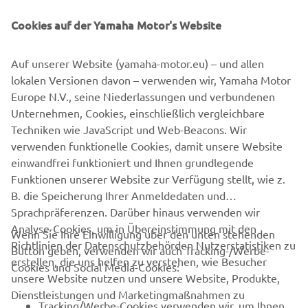
movement.
Cookies auf der Yamaha Motor's Website
Use efficient power sources and switch to power
sources with low CO2 emissions
Auf unserer Website (yamaha-motor.eu) – und allen
Promote use of personal mobility with low CO2
lokalen Versionen davon – verwenden wir, Yamaha Motor
emissions
Europe N.V., seine Niederlassungen und verbundenen
Related Documents
Unternehmen, Cookies, einschließlich vergleichbare
Techniken wie JavaScript und Web-Beacons. Wir
Integrated Report 2021
verwenden funktionelle Cookies, damit unsere Website
Media conference presentation
einwandfrei funktioniert und Ihnen grundlegende
Funktionen unserer Website zur Verfügung stellt, wie z.
B. die Speicherung Ihrer Anmeldedaten und
Sprachpräferenzen. Darüber hinaus verwenden wir
Analyse-Cookies, um in Übereinstimmung mit den
Wenn Sie Ihre Einwilligung über den unten stehenden
Richtlinien der Datenschutzbehörden Nutzerstatistiken zu
Button geben, verwenden wir auch Tracking-/Werbe-
UNTERNEHMEN
erstellen, die uns helfen zu verstehen, wie Besucher
Cookies und Social Media-Cookies:
unsere Website nutzen und unsere Website, Produkte,
Dienstleistungen und Marketingmaßnahmen zu
B2B
Tracking/Werbe-Cookies verwenden wir, um Ihnen