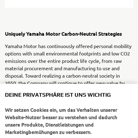
Uniquely Yamaha Motor Carbon-Neutral Strategies
Yamaha Motor has continuously offered personal mobility
options with small environmental footprints and low CO2
emissions over the entire product life cycle, from raw
material procurement and manufacturing to use and
disposal. Toward realizing a carbon-neutral society in
2050, the Company will continue to offer new value by
proposing new forms of mobility unique to Yamaha Motor
DEINE PRIVATSPHÄRE IST UNS WICHTIG
in addition to its signature motorcycles.
Wir setzen Cookies ein, um das Verhalten unserer
Website-Nutzer besser zu verstehen und dadurch
Basic Policy
unsere Produkte, Dienstleistungen und
Marketingbemühungen zu verbessern.
Aim to further reduce the CO2 emitted per person during