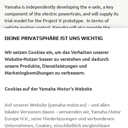
Yamaha is independently developing the e-axle, a key
component of the electric powertrain, and will supply its
trial model for the Project V prototype. In terms of
vehicle motion control, Yamaha will also provide the
technologies and expertise, aiming to realise "Caterham
DEINE PRIVATSPHÄRE IST UNS WICHTIG
Powered by Yamaha Motor."
Wir setzen Cookies ein, um das Verhalten unserer
Yamaha has set a company-wide environmental goal to
Website-Nutzer besser zu verstehen und dadurch
achieve carbon neutrality in Scope 3* emissions by 2050.
unsere Produkte, Dienstleistungen und
The company is engaged in the development of advanced
Marketingbemühungen zu verbessern.
small and lightweight electric powertrains, which is
Yamaha's strength; in March 2024, Yamaha announced its
entry as developer and supplier of high-performance
Cookies auf der Yamaha Motor's Website
electric powertrains into the Formula E World
Championship.
Auf unserer Website (yamaha-motor.eu) – und allen
lokalen Versionen davon – verwenden wir, Yamaha Motor
To create a more sustainable world, Yamaha Motor will
Europe N.V., seine Niederlassungen und verbundenen
continue promoting the research and development of
Unternehmen, Cookies, einschließlich vergleichbare
technologies that contribute to sustainability.