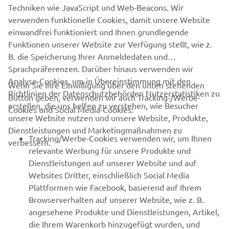
Techniken wie JavaScript und Web-Beacons. Wir
*Emissions produced from Yamaha's value chain, e.g., use
verwenden funktionelle Cookies, damit unsere Website
of sold products.
einwandfrei funktioniert und Ihnen grundlegende
Funktionen unserer Website zur Verfügung stellt, wie z.
B. die Speicherung Ihrer Anmeldedaten und
Sprachpräferenzen. Darüber hinaus verwenden wir
Analyse-Cookies, um in Übereinstimmung mit den
Wenn Sie Ihre Einwilligung über den unten stehenden
Richtlinien der Datenschutzbehörden Nutzerstatistiken zu
Button geben, verwenden wir auch Tracking-/Werbe-
UNTERNEHMEN
erstellen, die uns helfen zu verstehen, wie Besucher
Cookies und Social Media-Cookies:
unsere Website nutzen und unsere Website, Produkte,
Dienstleistungen und Marketingmaßnahmen zu
B2B
Tracking/Werbe-Cookies verwenden wir, um Ihnen
verbessern.
relevante Werbung für unsere Produkte und
MEHR YAMAHA
Dienstleistungen auf unserer Website und auf
Websites Dritter, einschließlich Social Media
Plattformen wie Facebook, basierend auf Ihrem
SUPPORT
Browserverhalten auf unserer Website, wie z. B.
angesehene Produkte und Dienstleistungen, Artikel,
die Ihrem Warenkorb hinzugefügt wurden, und
NEWSLETTER