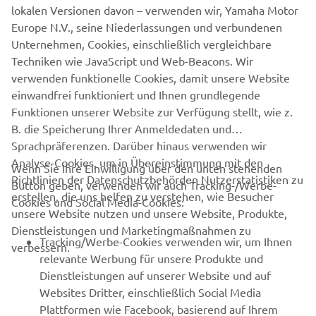
lokalen Versionen davon – verwenden wir, Yamaha Motor
Klicken Sie auf den Link, um zu Ihrem bevorzugten App-
Europe N.V., seine Niederlassungen und verbundenen
Store zu gelangen.
Unternehmen, Cookies, einschließlich vergleichbare
Techniken wie JavaScript und Web-Beacons. Wir
verwenden funktionelle Cookies, damit unsere Website
einwandfrei funktioniert und Ihnen grundlegende
Funktionen unserer Website zur Verfügung stellt, wie z.
B. die Speicherung Ihrer Anmeldedaten und
Sprachpräferenzen. Darüber hinaus verwenden wir
Analyse-Cookies, um in Übereinstimmung mit den
Wenn Sie Ihre Einwilligung über den unten stehenden
Richtlinien der Datenschutzbehörden Nutzerstatistiken zu
Button geben, verwenden wir auch Tracking-/Werbe-
UNTERNEHMEN
erstellen, die uns helfen zu verstehen, wie Besucher
Cookies und Social Media-Cookies:
unsere Website nutzen und unsere Website, Produkte,
Dienstleistungen und Marketingmaßnahmen zu
B2B
Tracking/Werbe-Cookies verwenden wir, um Ihnen
verbessern.
relevante Werbung für unsere Produkte und
MEHR YAMAHA
Dienstleistungen auf unserer Website und auf
Websites Dritter, einschließlich Social Media
Plattformen wie Facebook, basierend auf Ihrem
SUPPORT