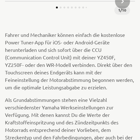
NÄCHSTE
1
/
10
Fahrer und Mechaniker können einfach die kostenlose
Power Tuner-App für iOS- oder Android-Geräte
herunterladen und sich sofort über die CCU
(Communication Control Unit) mit deiner YZ450F,
YZ250F- oder den WR-Modell verbinden. Direkt über den
Touchscreen deines Endgeräts kann mit der
Feineinstellung der Motorabstimmung begonnen werden,
um die optimale Leistungsabgabe zu erzielen.
Als Grundabstimmungen stehen eine Vielzahl
verschiedenster Yamaha Werkseinstellungen zur
Verfügung. Mit denen kannst Du die Werte der
Kraftstoffeinspritzung und des Zündzeitpunkts des
Motorrads entsprechend deiner Vorlieben, dem
Streckentyp und den Fahrbedingungen, aber auch bei der