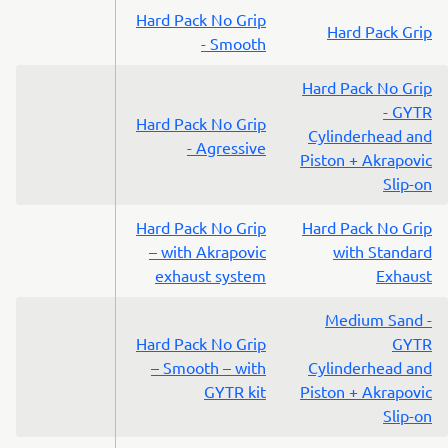
Hard Pack No Grip
Hard Pack Grip
- Smooth
Hard Pack No Grip
- GYTR
Hard Pack No Grip
Cylinderhead and
- Agressive
Piston + Akrapovic
Slip-on
Hard Pack No Grip
Hard Pack No Grip
– with Akrapovic
with Standard
exhaust system
Exhaust
Medium Sand -
Hard Pack No Grip
GYTR
– Smooth – with
Cylinderhead and
GYTR kit
Piston + Akrapovic
Slip-on