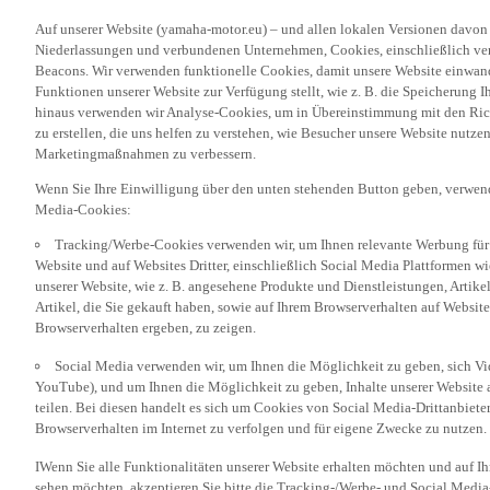
Auf unserer Website (yamaha-motor.eu) – und allen lokalen Versionen davon
Niederlassungen und verbundenen Unternehmen, Cookies, einschließlich ve
Beacons. Wir verwenden funktionelle Cookies, damit unsere Website einwand
Funktionen unserer Website zur Verfügung stellt, wie z. B. die Speicherung
hinaus verwenden wir Analyse-Cookies, um in Übereinstimmung mit den Rich
zu erstellen, die uns helfen zu verstehen, wie Besucher unsere Website nutz
Marketingmaßnahmen zu verbessern.
Wenn Sie Ihre Einwilligung über den unten stehenden Button geben, verwen
Media-Cookies:
Tracking/Werbe-Cookies verwenden wir, um Ihnen relevante Werbung für 
Website und auf Websites Dritter, einschließlich Social Media Plattformen w
unserer Website, wie z. B. angesehene Produkte und Dienstleistungen, Artik
Artikel, die Sie gekauft haben, sowie auf Ihrem Browserverhalten auf Websites
Browserverhalten ergeben, zu zeigen.
Social Media verwenden wir, um Ihnen die Möglichkeit zu geben, sich Vid
YouTube), und um Ihnen die Möglichkeit zu geben, Inhalte unserer Website a
teilen. Bei diesen handelt es sich um Cookies von Social Media-Drittanbieter
Browserverhalten im Internet zu verfolgen und für eigene Zwecke zu nutzen.
IWenn Sie alle Funktionalitäten unserer Website erhalten möchten und auf I
sehen möchten, akzeptieren Sie bitte die Tracking-/Werbe- und Social Media
klicken. Wenn Sie diese Cookies nicht oder nur bestimmte Kategorien von Co