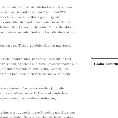
 – verwenden wir, Yamaha Motor Europe N.V., seine
rgleichbare Techniken wie JavaScript und Web-
frei funktioniert und Ihnen grundlegende
 Ihrer Anmeldedaten und Sprachpräferenzen. Darüber
tlinien der Datenschutzbehörden Nutzerstatistiken
en und unsere Website, Produkte, Dienstleistungen und
den wir auch Tracking-/Werbe-Cookies und Social
unsere Produkte und Dienstleistungen auf unserer
ie Facebook, basierend auf Ihrem Browserverhalten auf
Cookie-Einstel
el, die Ihrem Warenkorb hinzugefügt wurden, und
 Dritter und Ihren Interessen, die sich aus diesem
eos auf unserer Website anzusehen (z. B. über
uf Social Media, wie z. B. Facebook, einfach zu
n; sie ermöglichen es diesen Anbietern, Ihr
hre Interessen zugeschnittene Angebote und Anzeigen
-Cookies, indem Sie auf die Schaltfläche Akzeptieren
okies (z. B. nur die Social Media-Cookies)