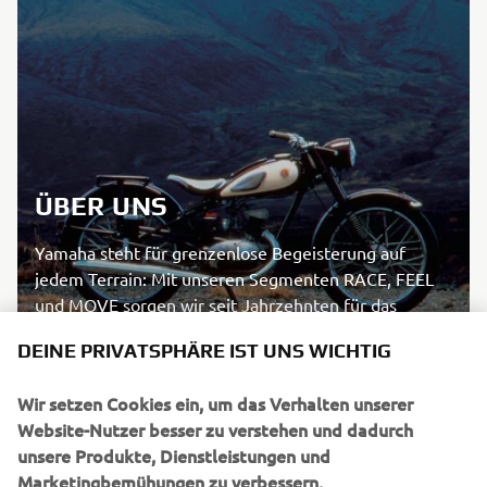
ÜBER UNS
Yamaha steht für grenzenlose Begeisterung auf
jedem Terrain: Mit unseren Segmenten RACE, FEEL
und MOVE sorgen wir seit Jahrzehnten für das
Gefühl von KANDO. Erfahre mehr über uns und
DEINE PRIVATSPHÄRE IST UNS WICHTIG
entdecke die Welt von Yamaha.
Wir setzen Cookies ein, um das Verhalten unserer
Website-Nutzer besser zu verstehen und dadurch
MEHR ÜBER YAMAHA ERFAHREN
unsere Produkte, Dienstleistungen und
Marketingbemühungen zu verbessern.