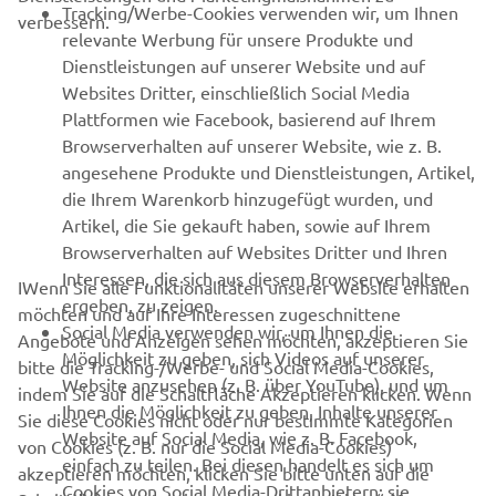
Tracking/Werbe-Cookies verwenden wir, um Ihnen
verbessern.
relevante Werbung für unsere Produkte und
MEHR YAMAHA
Dienstleistungen auf unserer Website und auf
Websites Dritter, einschließlich Social Media
Plattformen wie Facebook, basierend auf Ihrem
SUPPORT
Browserverhalten auf unserer Website, wie z. B.
angesehene Produkte und Dienstleistungen, Artikel,
die Ihrem Warenkorb hinzugefügt wurden, und
NEWSLETTER
Artikel, die Sie gekauft haben, sowie auf Ihrem
Erfahre als Erster von den neuesten Angeboten,
Browserverhalten auf Websites Dritter und Ihren
Sonderveranstaltungen, Neuerscheinungen und vielem mehr.
Interessen, die sich aus diesem Browserverhalten
IWenn Sie alle Funktionalitäten unserer Website erhalten
ergeben, zu zeigen.
möchten und auf Ihre Interessen zugeschnittene
Social Media verwenden wir, um Ihnen die
Angebote und Anzeigen sehen möchten, akzeptieren Sie
Möglichkeit zu geben, sich Videos auf unserer
bitte die Tracking-/Werbe- und Social Media-Cookies,
ABONNIEREN
Website anzusehen (z. B. über YouTube), und um
indem Sie auf die Schaltfläche Akzeptieren klicken. Wenn
Ihnen die Möglichkeit zu geben, Inhalte unserer
Sie diese Cookies nicht oder nur bestimmte Kategorien
Website auf Social Media, wie z. B. Facebook,
Lesen Sie unsere Datenschutzrichtlinie, um zu erfahren, wie wir
von Cookies (z. B. nur die Social Media-Cookies)
einfach zu teilen. Bei diesen handelt es sich um
Ihre persönlichen Daten verarbeiten:
Datenschutzerklärung.
akzeptieren möchten, klicken Sie bitte unten auf die
Cookies von Social Media-Drittanbietern; sie