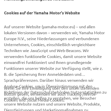
Cookies auf der Yamaha Motor's Website
EINEN HÄNDLER FINDEN
Auf unserer Website (yamaha-motor.eu) – und allen
lokalen Versionen davon – verwenden wir, Yamaha Motor
Europe N.V., seine Niederlassungen und verbundenen
Unternehmen, Cookies, einschließlich vergleichbare
Techniken wie JavaScript und Web-Beacons. Wir
verwenden funktionelle Cookies, damit unsere Website
einwandfrei funktioniert und Ihnen grundlegende
Funktionen unserer Website zur Verfügung stellt, wie z.
B. die Speicherung Ihrer Anmeldedaten und
Sprachpräferenzen. Darüber hinaus verwenden wir
Analyse-Cookies, um in Übereinstimmung mit den
Wenn Sie Ihre Einwilligung über den unten stehenden
Richtlinien der Datenschutzbehörden Nutzerstatistiken zu
Button geben, verwenden wir auch Tracking-/Werbe-
UNTERNEHMEN
erstellen, die uns helfen zu verstehen, wie Besucher
Cookies und Social Media-Cookies:
unsere Website nutzen und unsere Website, Produkte,
Dienstleistungen und Marketingmaßnahmen zu
B2B