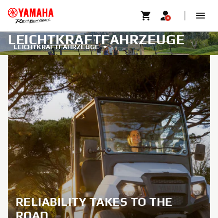
LEICHTKRAFTFAHRZEUGE
LEICHTKRAFTFAHRZEUGE
RELIABILITY TAKES TO THE
ROAD