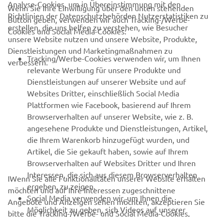
Analyse-Cookies, um in Übereinstimmung mit den
Wenn Sie Ihre Einwilligung über den unten stehenden
Richtlinien der Datenschutzbehörden Nutzerstatistiken zu
Button geben, verwenden wir auch Tracking-/Werbe-
UNTERNEHMEN
erstellen, die uns helfen zu verstehen, wie Besucher
Cookies und Social Media-Cookies:
unsere Website nutzen und unsere Website, Produkte,
Dienstleistungen und Marketingmaßnahmen zu
B2B
Tracking/Werbe-Cookies verwenden wir, um Ihnen
verbessern.
relevante Werbung für unsere Produkte und
MEHR YAMAHA
Dienstleistungen auf unserer Website und auf
Websites Dritter, einschließlich Social Media
Plattformen wie Facebook, basierend auf Ihrem
SUPPORT
Browserverhalten auf unserer Website, wie z. B.
angesehene Produkte und Dienstleistungen, Artikel,
die Ihrem Warenkorb hinzugefügt wurden, und
NEWSLETTER
Artikel, die Sie gekauft haben, sowie auf Ihrem
Erfahre als Erster von den neuesten Angeboten,
Browserverhalten auf Websites Dritter und Ihren
Sonderveranstaltungen, Neuerscheinungen und vielem mehr.
Interessen, die sich aus diesem Browserverhalten
IWenn Sie alle Funktionalitäten unserer Website erhalten
ergeben, zu zeigen.
möchten und auf Ihre Interessen zugeschnittene
Social Media verwenden wir, um Ihnen die
Angebote und Anzeigen sehen möchten, akzeptieren Sie
Möglichkeit zu geben, sich Videos auf unserer
bitte die Tracking-/Werbe- und Social Media-Cookies,