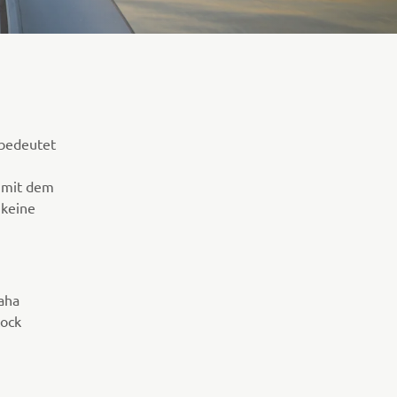
 bedeutet
n mit dem
 keine
aha
Lock