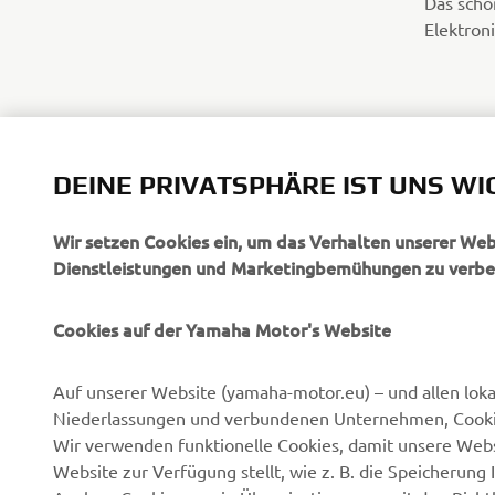
Das scho
Elektroni
DEINE PRIVATSPHÄRE IST UNS WI
Wir setzen Cookies ein, um das Verhalten unserer We
Dienstleistungen und Marketingbemühungen zu verbe
Cookies auf der Yamaha Motor's Website
Auf unserer Website (yamaha-motor.eu) – und allen lok
Niederlassungen und verbundenen Unternehmen, Cookies
UNTERNEHMEN
B2B
Wir verwenden funktionelle Cookies, damit unsere Webs
Website zur Verfügung stellt, wie z. B. die Speicheru
Über uns
eBike Antriebe
Analyse-Cookies, um in Übereinstimmung mit den Richtli