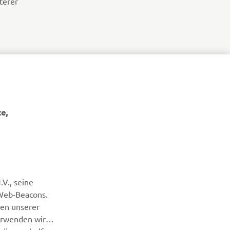
terer
NÄCHSTER ARTIKEL IN DER GALERIE
e,
V., seine
 Web-Beacons.
NEWSLETTER
nen unserer
erwenden wir
Erfahre als Erster von den neuesten Angeboten,
die uns helfen