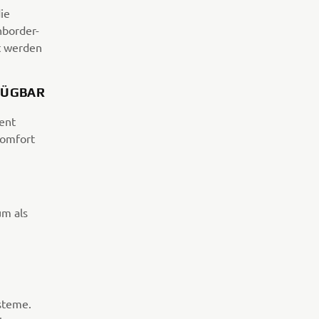
ie
nborder-
t werden
FÜGBAR
ent
Komfort
um als
steme.