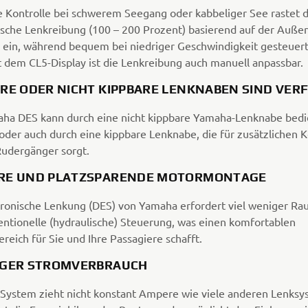
e Kontrolle bei schwerem Seegang oder kabbeliger See rastet d
sche Lenkreibung (100 – 200 Prozent) basierend auf der Auße
 ein, während bequem bei niedriger Geschwindigkeit gesteuer
t dem CL5-Display ist die Lenkreibung auch manuell anpassbar.
ARE ODER NICHT KIPPBARE LENKNABEN SIND VER
ha DES kann durch eine nicht kippbare Yamaha-Lenknabe bedi
oder auch durch eine kippbare Lenknabe, die für zusätzlichen 
Rudergänger sorgt.
RE UND PLATZSPARENDE MOTORMONTAGE
tronische Lenkung (DES) von Yamaha erfordert viel weniger Ra
entionelle (hydraulische) Steuerung, was einen komfortablen
reich für Sie und Ihre Passagiere schafft.
IGER STROMVERBRAUCH
System zieht nicht konstant Ampere wie viele anderen Lenksy