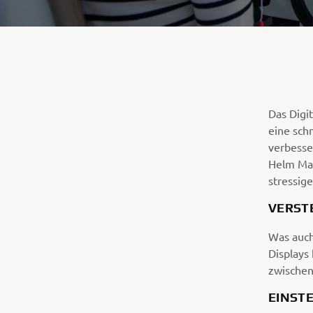
Das Digi
eine sch
verbesse
Helm Mas
stressig
VERST
Was auch
Displays
zwischen
EINST