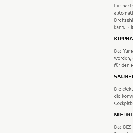
Für best
automati
Drehzahl
kann. Mi
KIPPB
Das Yama
werden, 
für den 
SAUBE
Die elek
die konv
Cockpitbe
NIEDR
Das DES-