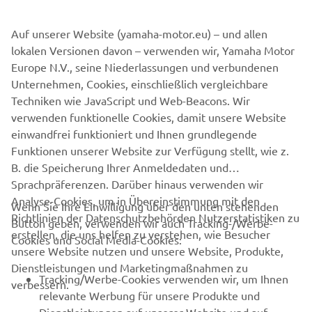
Warnmeldungen werden in klarer, leicht verständlicher
Weise angezeigt. Sie werden zudem in Echtzeit
Auf unserer Website (yamaha-motor.eu) – und allen
aktualisiert, so dass Du immer weißt, was unter der
lokalen Versionen davon – verwenden wir, Yamaha Motor
Verkleidung vor sich geht.
Europe N.V., seine Niederlassungen und verbundenen
Unternehmen, Cookies, einschließlich vergleichbare
Techniken wie JavaScript und Web-Beacons. Wir
verwenden funktionelle Cookies, damit unsere Website
FINDE DEN NÄCHSTGELEGENEN HÄNDLER
einwandfrei funktioniert und Ihnen grundlegende
Funktionen unserer Website zur Verfügung stellt, wie z.
B. die Speicherung Ihrer Anmeldedaten und
Sprachpräferenzen. Darüber hinaus verwenden wir
Analyse-Cookies, um in Übereinstimmung mit den
Wenn Sie Ihre Einwilligung über den unten stehenden
Richtlinien der Datenschutzbehörden Nutzerstatistiken zu
Button geben, verwenden wir auch Tracking-/Werbe-
UNTERNEHMEN
erstellen, die uns helfen zu verstehen, wie Besucher
Cookies und Social Media-Cookies:
unsere Website nutzen und unsere Website, Produkte,
Dienstleistungen und Marketingmaßnahmen zu
B2B
Tracking/Werbe-Cookies verwenden wir, um Ihnen
verbessern.
relevante Werbung für unsere Produkte und
MEHR YAMAHA