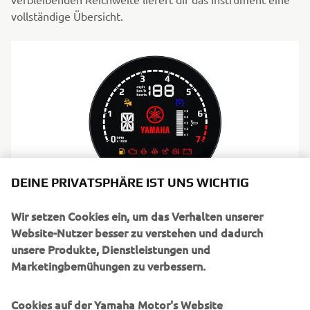
vollständige Übersicht.
DEINE PRIVATSPHÄRE IST UNS WICHTIG
Wir setzen Cookies ein, um das Verhalten unserer
Digitaler 6VM Drehzahlmesser
Website-Nutzer besser zu verstehen und dadurch
Mit dem digitalen 6VM Drehzahlmesser erhältst Du alle
unsere Produkte, Dienstleistungen und
Daten, die Du als erfahrener Skipper brauchst – die
Marketingbemühungen zu verbessern.
wichtigsten Motordaten sind dabei stets im Mittelpunkt.
Drehzahl, Trimmung, Kraftstoff, Spannung und
Cookies auf der Yamaha Motor's Website