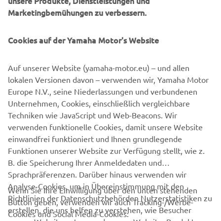
unsere Produkte, Dienstleistungen und
Marketingbemühungen zu verbessern.
YAMAHA MOTOR FACTORY
WARRANTY
Cookies auf der Yamaha Motor's Website
When you buy any new Yamaha you can be sure that
premium quality and class leading reliability come as
Auf unserer Website (yamaha-motor.eu) – und allen
standard. And you will also benefit from the added
lokalen Versionen davon – verwenden wir, Yamaha Motor
reassurance of a full Yamaha Motor Factory Warranty that
Europe N.V., seine Niederlassungen und verbundenen
covers all parts and labour costs in the unlikely event that
Unternehmen, Cookies, einschließlich vergleichbare
your Yamaha requires any unforeseen repairs.
Techniken wie JavaScript und Web-Beacons. Wir
verwenden funktionelle Cookies, damit unsere Website
FIND A YAMAHA DEALER »
einwandfrei funktioniert und Ihnen grundlegende
Funktionen unserer Website zur Verfügung stellt, wie z.
B. die Speicherung Ihrer Anmeldedaten und
Sprachpräferenzen. Darüber hinaus verwenden wir
Analyse-Cookies, um in Übereinstimmung mit den
Wenn Sie Ihre Einwilligung über den unten stehenden
Richtlinien der Datenschutzbehörden Nutzerstatistiken zu
Button geben, verwenden wir auch Tracking-/Werbe-
UNTERNEHMEN
erstellen, die uns helfen zu verstehen, wie Besucher
Cookies und Social Media-Cookies: