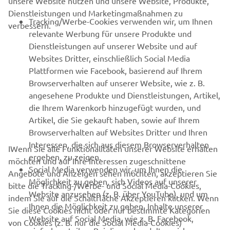
unsere Website nutzen und unsere Website, Produkte,
Dienstleistungen und Marketingmaßnahmen zu
B2B
Tracking/Werbe-Cookies verwenden wir, um Ihnen
verbessern.
relevante Werbung für unsere Produkte und
MEHR YAMAHA
Dienstleistungen auf unserer Website und auf
Websites Dritter, einschließlich Social Media
Plattformen wie Facebook, basierend auf Ihrem
SUPPORT
Browserverhalten auf unserer Website, wie z. B.
angesehene Produkte und Dienstleistungen, Artikel,
die Ihrem Warenkorb hinzugefügt wurden, und
NEWSLETTER
Artikel, die Sie gekauft haben, sowie auf Ihrem
Erfahre als Erster von den neuesten Angeboten,
Browserverhalten auf Websites Dritter und Ihren
Sonderveranstaltungen, Neuerscheinungen und vielem mehr.
Interessen, die sich aus diesem Browserverhalten
IWenn Sie alle Funktionalitäten unserer Website erhalten
ergeben, zu zeigen.
möchten und auf Ihre Interessen zugeschnittene
Social Media verwenden wir, um Ihnen die
Angebote und Anzeigen sehen möchten, akzeptieren Sie
Möglichkeit zu geben, sich Videos auf unserer
bitte die Tracking-/Werbe- und Social Media-Cookies,
ABONNIEREN
Website anzusehen (z. B. über YouTube), und um
indem Sie auf die Schaltfläche Akzeptieren klicken. Wenn
Ihnen die Möglichkeit zu geben, Inhalte unserer
Sie diese Cookies nicht oder nur bestimmte Kategorien
Website auf Social Media, wie z. B. Facebook,
Lesen Sie unsere Datenschutzrichtlinie, um zu erfahren, wie wir
von Cookies (z. B. nur die Social Media-Cookies)