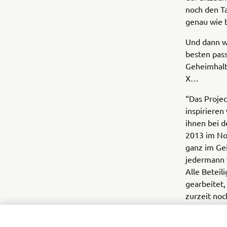
noch den T
genau wie 
Und dann w
besten pass
Geheimhalt
X…
“Das Project
inspiriere
ihnen bei 
2013 im Nov
ganz im Ge
jedermann v
Alle Beteil
gearbeitet,
zurzeit noc
nur so viel
Rennmotorr