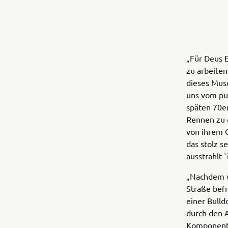
„Für Deus 
zu arbeiten
dieses Musc
uns vom pu
späten 70er
Rennen zu 
von ihrem 
das stolz s
ausstrahlt 
„Nachdem w
Straße befr
einer Bulld
durch den 
Komponente