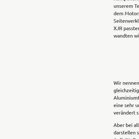
unserem Te
dem Motorr
Seitenverkl
XJR passte
wandten wir
Wir nennen 
gleichzeiti
Aluminiumte
eine sehr u
verändert si
Aber bei al
darstellen 