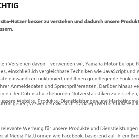
CHTIG
china kann über deren Website kontaktiert
tp://it.deuscustoms.com/
bsite-Nutzer besser zu verstehen und dadurch unsere Produkt
ssern.
alen Versionen davon – verwenden wir, Yamaha Motor Europe N.
, einschließlich vergleichbare Techniken wie JavaScript und
MEHR YAMAHA
SUPPORT
ite einwandfrei funktioniert und Ihnen grundlegende Funktio
ng Ihrer Anmeldedaten und Sprachpräferenzen. Darüber hinaus v
MyYamaha
Webshop Support
nien der Datenschutzbehörden Nutzerstatistiken zu erstellen, 
d unsere Website, Produkte, Dienstleistungen und Marketing
Yamaha Music
Ersatzteilkatalog
utton geben, verwenden wir auch Tracking-/Werbe-Cookies und
Yamaha Racing
Buche Deinen
Wartungstermin
Yamaha Motor Global
relevante Werbung für unsere Produkte und Dienstleistungen 
Impressum
Social Media Plattformen wie Facebook, basierend auf Ihrem Br
Mobile Applikationen