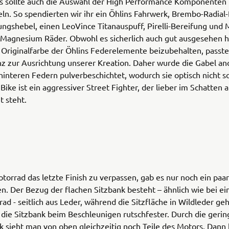
Das sollte auch die Auswahl der High Performance Komponenten
ln. So spendierten wir ihr ein Öhlins Fahrwerk, Brembo-Radia
ngshebel, einen LeoVince Titanauspuff, Pirelli-Bereifung und 
 Magnesium Räder. Obwohl es sicherlich auch gut ausgesehen hä
Originalfarbe der Öhlins Federelemente beizubehalten, passte
nz zur Ausrichtung unserer Kreation. Daher wurde die Gabel an
hinteren Federn pulverbeschichtet, wodurch sie optisch nicht 
 Bike ist ein aggressiver Street Fighter, der lieber im Schatten a
 steht.
rrad das letzte Finish zu verpassen, gab es nur noch ein paar
en. Der Bezug der flachen Sitzbank besteht – ähnlich wie bei e
d - seitlich aus Leder, während die Sitzfläche in Wildleder geha
 die Sitzbank beim Beschleunigen rutschfester. Durch die gerin
k sieht man von oben gleichzeitig noch Teile des Motors. Dann