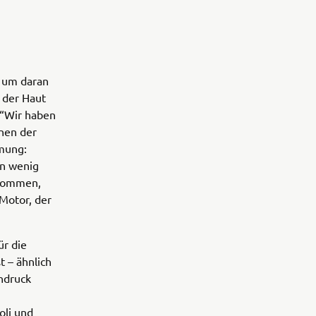
, um daran
r der Haut
. “Wir haben
nen der
mmung:
in wenig
 kommen,
Motor, der
r die
t – ähnlich
ndruck
oli und