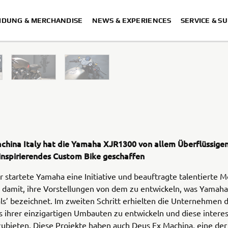
IDUNG & MERCHANDISE
NEWS & EXPERIENCES
SERVICE & S
S
china Italy hat die Yamaha XJR1300 von allem Überflüssigen
 inspirierendes Custom Bike geschaffen
r startete Yamaha eine Initiative und beauftragte talentierte 
damit, ihre Vorstellungen von dem zu entwickeln, was Yamaha 
als’ bezeichnet. Im zweiten Schritt erhielten die Unternehmen 
s ihrer einzigartigen Umbauten zu entwickeln und diese intere
ubieten. Diese Projekte haben auch Deus Ex Machina, eine der