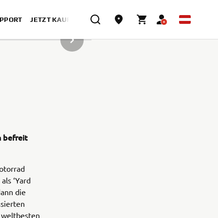
UPPORT
JETZT KAUFEN
NÄCHSTER ARTIKEL IN DER GALERIE
 befreit
Motorrad
als ‘Yard
dann die
ssierten
 weltbesten