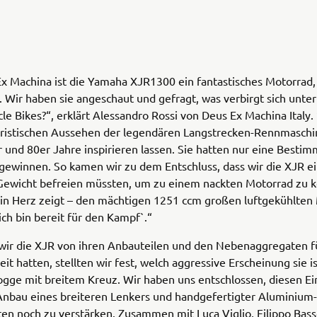
Ex Machina ist die Yamaha XJR1300 ein fantastisches Motorrad
. Wir haben sie angeschaut und gefragt, was verbirgt sich unte
le Bikes?“, erklärt Alessandro Rossi von Deus Ex Machina Italy
ristischen Aussehen der legendären Langstrecken-Rennmaschi
 und 80er Jahre inspirieren lassen. Sie hatten nur eine Besti
gewinnen. So kamen wir zu dem Entschluss, dass wir die XJR e
Gewicht befreien müssten, um zu einem nackten Motorrad zu
ein Herz zeigt – den mächtigen 1251 ccm großen luftgekühlten 
`ich bin bereit für den Kampf`.“
ir die XJR von ihren Anbauteilen und den Nebenaggregaten fü
eit hatten, stellten wir fest, welch aggressive Erscheinung sie is
ogge mit breitem Kreuz. Wir haben uns entschlossen, diesen Ei
Anbau eines breiteren Lenkers und handgefertigter Aluminium-
n noch zu verstärken. Zusammen mit Luca Viglio, Filippo Bass