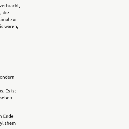
verbracht,
, die
timal zur
is waren,
sondern
. Es ist
ssehen
am Ende
tylishem