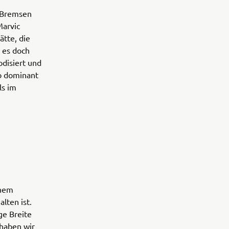
l-Bremsen
Marvic
tte, die
 es doch
odisiert und
so dominant
ls im
inem
lten ist.
ge Breite
 haben wir