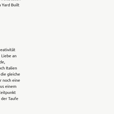
 Yard Built
eativität
 Liebe an
de,
ch Italien
 die gleiche
r noch eine
aus einem
Zeitpunkt
 der Taufe