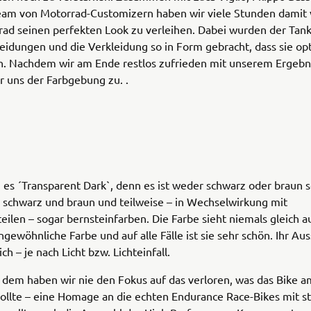
am von Motorrad-Customizern haben wir viele Stunden damit 
ad seinen perfekten Look zu verleihen. Dabei wurden der Tank
eidungen und die Verkleidung so in Form gebracht, dass sie op
n. Nachdem wir am Ende restlos zufrieden mit unserem Ergebn
 uns der Farbgebung zu. .
es ´Transparent Dark`, denn es ist weder schwarz oder braun 
g schwarz und braun und teilweise – in Wechselwirkung mit
ilen – sogar bernsteinfarben. Die Farbe sieht niemals gleich aus
ngewöhnliche Farbe und auf alle Fälle ist sie sehr schön. Ihr Au
ch – je nach Licht bzw. Lichteinfall.
l dem haben wir nie den Fokus auf das verloren, was das Bike 
sollte – eine Homage an die echten Endurance Race-Bikes mit s