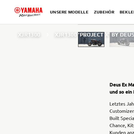
UNSERE MODELLE
ZUBEHÖR
BEKLE
XJR1300
XJR1300 ‘PROJECT X’ BY DEU
Deus Ex Ma
und so ein
Letztes Jah
Customizer 
Built Speci
Chance, Kit
Kunden anz