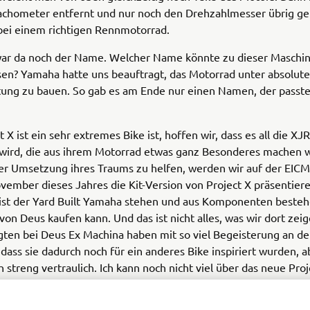
achometer entfernt und nur noch den Drehzahlmesser übrig ge
bei einem richtigen Rennmotorrad.
ar da noch der Name. Welcher Name könnte zu dieser Maschi
en? Yamaha hatte uns beauftragt, das Motorrad unter absolute
ung zu bauen. So gab es am Ende nur einen Namen, der passte 
 X ist ein sehr extremes Bike ist, hoffen wir, dass es all die XJ
n wird, die aus ihrem Motorrad etwas ganz Besonderes machen 
der Umsetzung ihres Traums zu helfen, werden wir auf der EI
ember dieses Jahres die Kit-Version von Project X präsentiere
ist der Yard Built Yamaha stehen und aus Komponenten besteh
on Deus kaufen kann. Und das ist nicht alles, was wir dort zei
igten bei Deus Ex Machina haben mit so viel Begeisterung an de
 dass sie dadurch noch für ein anderes Bike inspiriert wurden, ab
h streng vertraulich. Ich kann noch nicht viel über das neue Proj
: Es orientiert sich noch deutlicher an den legendären Endurance
ädern als Project X…“