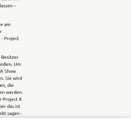
lassen –
ne am
r
- Project
R Besitzer
wollen. Um
CMA Show
n. Sie wird
en, die
gen werden.
r Project X
er das ist
ekt sagen -