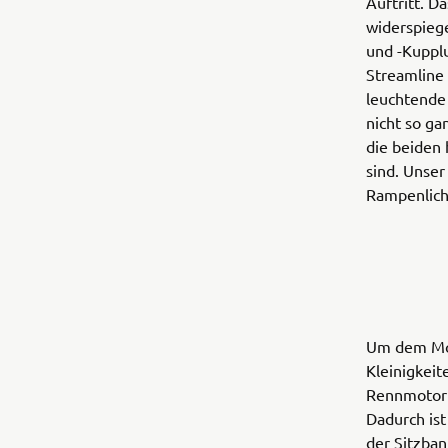
Auftritt. 
widerspiege
und -Kupplu
Streamline
leuchtende 
nicht so ga
die beiden 
sind. Unser
Rampenlicht
Um dem Moto
Kleinigkeit
Rennmotorra
Dadurch ist
der Sitzban