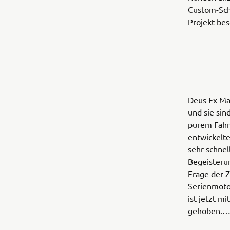
Custom-Schm
Projekt bes
Deus Ex Mac
und sie sin
purem Fahr
entwickelte
sehr schnel
Begeisterun
Frage der 
Serienmoto
ist jetzt m
gehoben.