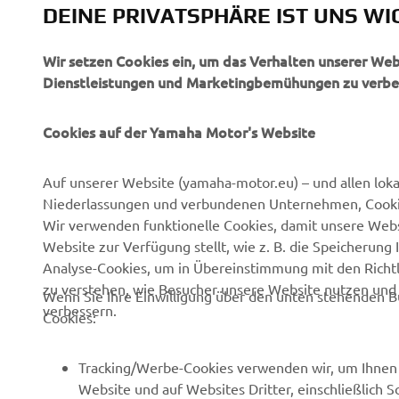
DEINE PRIVATSPHÄRE IST UNS WI
Deus Ex Ma
werden:
ht
Wir setzen Cookies ein, um das Verhalten unserer We
Dienstleistungen und Marketingbemühungen zu verbe
Cookies auf der Yamaha Motor's Website
Auf unserer Website (yamaha-motor.eu) – und allen lok
Niederlassungen und verbundenen Unternehmen, Cookies
UNTERNEHMEN
B2B
Wir verwenden funktionelle Cookies, damit unsere Webs
Website zur Verfügung stellt, wie z. B. die Speicheru
Über uns
eBike Antriebe
Analyse-Cookies, um in Übereinstimmung mit den Richtli
zu verstehen, wie Besucher unsere Website nutzen un
News
Behörden
Wenn Sie Ihre Einwilligung über den unten stehenden B
verbessern.
Cookies:
Veranstaltungen
Golfplätze
Presse
Rettungsdienste
Tracking/Werbe-Cookies verwenden wir, um Ihnen 
Website und auf Websites Dritter, einschließlich 
Kataloge
Fahrschulen