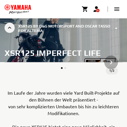
XSR125 BY D&G MOTORSPORT AND OSCAR TASSO
FOR ALTERIA
XSR125 IMPERFECT LIFE
NÄCHSTE
1
/
2
Im Laufe der Jahre wurden viele Yard Built-Projekte auf
den Bühnen der Welt präsentiert -
von sehr komplizierten Umbauten bis hin zu leichteren
Modifikationen.
Die neue XSR125 bietet eine neue Möglichkeit, ein