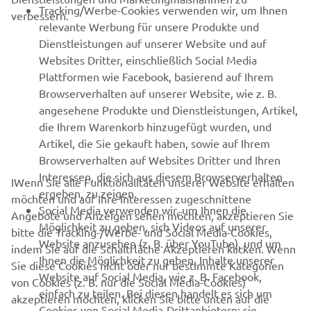
B2B
Tracking/Werbe-Cookies verwenden wir, um Ihnen
verbessern.
relevante Werbung für unsere Produkte und
MEHR YAMAHA
Dienstleistungen auf unserer Website und auf
Websites Dritter, einschließlich Social Media
Plattformen wie Facebook, basierend auf Ihrem
SUPPORT
Browserverhalten auf unserer Website, wie z. B.
angesehene Produkte und Dienstleistungen, Artikel,
die Ihrem Warenkorb hinzugefügt wurden, und
NEWSLETTER
Artikel, die Sie gekauft haben, sowie auf Ihrem
Erfahre als Erster von den neuesten Angeboten,
Browserverhalten auf Websites Dritter und Ihren
Sonderveranstaltungen, Neuerscheinungen und vielem mehr.
Interessen, die sich aus diesem Browserverhalten
IWenn Sie alle Funktionalitäten unserer Website erhalten
ergeben, zu zeigen.
möchten und auf Ihre Interessen zugeschnittene
Social Media verwenden wir, um Ihnen die
Angebote und Anzeigen sehen möchten, akzeptieren Sie
Möglichkeit zu geben, sich Videos auf unserer
bitte die Tracking-/Werbe- und Social Media-Cookies,
ABONNIEREN
Website anzusehen (z. B. über YouTube), und um
indem Sie auf die Schaltfläche Akzeptieren klicken. Wenn
Ihnen die Möglichkeit zu geben, Inhalte unserer
Sie diese Cookies nicht oder nur bestimmte Kategorien
Website auf Social Media, wie z. B. Facebook,
Lesen Sie unsere Datenschutzrichtlinie, um zu erfahren, wie wir
von Cookies (z. B. nur die Social Media-Cookies)
einfach zu teilen. Bei diesen handelt es sich um
Ihre persönlichen Daten verarbeiten:
Datenschutzerklärung.
akzeptieren möchten, klicken Sie bitte unten auf die
Cookies von Social Media-Drittanbietern; sie