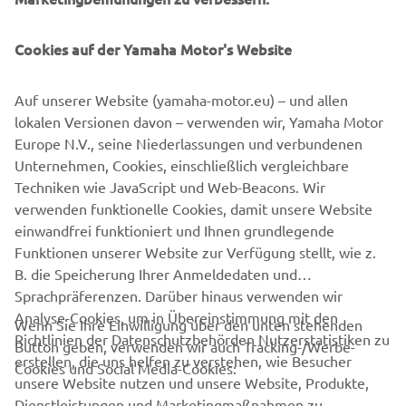
Die Änderungen betrafen vor allem die vordere
Verkleidung, die Auspuffanlage und den neuen,
verbesserten Sitzbezug. Auch die Felgen wurden neu
Cookies auf der Yamaha Motor's Website
lackiert. Darüber hinaus wurden spezielle Grafiken und
Änderungen an den auffälligsten ästhetischen Elementen
Auf unserer Website (yamaha-motor.eu) – und allen
wie Lenker, Spiegeln, der Heckverkleidung und Licht
lokalen Versionen davon – verwenden wir, Yamaha Motor
vorgenommen.
Europe N.V., seine Niederlassungen und verbundenen
Unternehmen, Cookies, einschließlich vergleichbare
Techniken wie JavaScript und Web-Beacons. Wir
verwenden funktionelle Cookies, damit unsere Website
ZUR XSR125
einwandfrei funktioniert und Ihnen grundlegende
Funktionen unserer Website zur Verfügung stellt, wie z.
B. die Speicherung Ihrer Anmeldedaten und
Sprachpräferenzen. Darüber hinaus verwenden wir
Analyse-Cookies, um in Übereinstimmung mit den
Wenn Sie Ihre Einwilligung über den unten stehenden
Richtlinien der Datenschutzbehörden Nutzerstatistiken zu
Button geben, verwenden wir auch Tracking-/Werbe-
UNTERNEHMEN
erstellen, die uns helfen zu verstehen, wie Besucher
Cookies und Social Media-Cookies:
unsere Website nutzen und unsere Website, Produkte,
Dienstleistungen und Marketingmaßnahmen zu