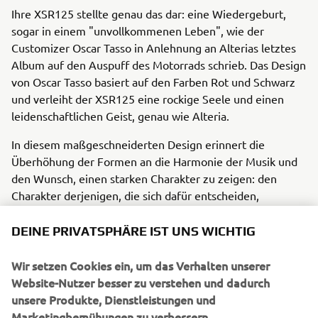
Ihre XSR125 stellte genau das dar: eine Wiedergeburt,
sogar in einem "unvollkommenen Leben", wie der
Customizer Oscar Tasso in Anlehnung an Alterias letztes
Album auf den Auspuff des Motorrads schrieb. Das Design
von Oscar Tasso basiert auf den Farben Rot und Schwarz
und verleiht der XSR125 eine rockige Seele und einen
leidenschaftlichen Geist, genau wie Alteria.
In diesem maßgeschneiderten Design erinnert die
Überhöhung der Formen an die Harmonie der Musik und
den Wunsch, einen starken Charakter zu zeigen: den
Charakter derjenigen, die sich dafür entscheiden,
Protagonisten ihres Lebens zu sein.
DEINE PRIVATSPHÄRE IST UNS WICHTIG
Für ihre täglichen Fahrten zwischen den Radiostudios, den
Proberäumen und den Schreibsessions für ihre neuen
Wir setzen Cookies ein, um das Verhalten unserer
Songs träumte Alteria von einem leichten, vielseitigen
Website-Nutzer besser zu verstehen und dadurch
Motorrad mit einem unverwechselbaren Design.
unsere Produkte, Dienstleistungen und
Marketingbemühungen zu verbessern.