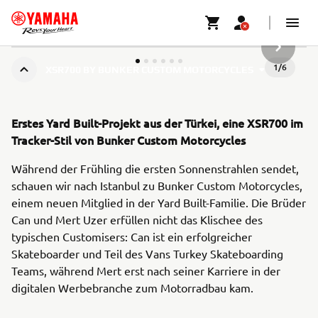
NÄCHSTE
1
/
6
XSR700 BY BUNKER CUSTOM MOTORCYCLES
Erstes Yard Built-Projekt aus der Türkei, eine XSR700 im
Tracker-Stil von Bunker Custom Motorcycles
Während der Frühling die ersten Sonnenstrahlen sendet,
schauen wir nach Istanbul zu Bunker Custom Motorcycles,
einem neuen Mitglied in der Yard Built-Familie. Die Brüder
Can und Mert Uzer erfüllen nicht das Klischee des
typischen Customisers: Can ist ein erfolgreicher
Skateboarder und Teil des Vans Turkey Skateboarding
Teams, während Mert erst nach seiner Karriere in der
digitalen Werbebranche zum Motorradbau kam.