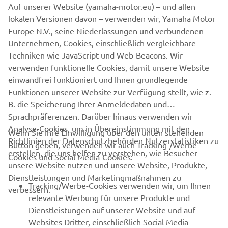
Auf unserer Website (yamaha-motor.eu) – und allen
für Kupplung und Bremse, die Custom-Fußrasten und die
lokalen Versionen davon – verwenden wir, Yamaha Motor
Seitenständererweiterung. Die wunderschön einfache,
Europe N.V., seine Niederlassungen und verbundenen
dezente Lackierung orientiert sich am grafischen Stil der
Unternehmen, Cookies, einschließlich vergleichbare
80er Jahre.
Techniken wie JavaScript und Web-Beacons. Wir
Mehr Informationen zu Bunker Custom Motorcycles
verwenden funktionelle Cookies, damit unsere Website
erhalten Sie auf
www.bunkercustomcycles.com
.
einwandfrei funktioniert und Ihnen grundlegende
Funktionen unserer Website zur Verfügung stellt, wie z.
B. die Speicherung Ihrer Anmeldedaten und
Sprachpräferenzen. Darüber hinaus verwenden wir
Analyse-Cookies, um in Übereinstimmung mit den
Wenn Sie Ihre Einwilligung über den unten stehenden
Richtlinien der Datenschutzbehörden Nutzerstatistiken zu
Button geben, verwenden wir auch Tracking-/Werbe-
UNTERNEHMEN
erstellen, die uns helfen zu verstehen, wie Besucher
Cookies und Social Media-Cookies:
unsere Website nutzen und unsere Website, Produkte,
Dienstleistungen und Marketingmaßnahmen zu
B2B
Tracking/Werbe-Cookies verwenden wir, um Ihnen
verbessern.
relevante Werbung für unsere Produkte und
MEHR YAMAHA
Dienstleistungen auf unserer Website und auf
Websites Dritter, einschließlich Social Media