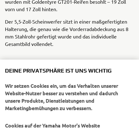
wurden mit Goldentyre GT201-Reifen besohlt – 19 Zoll
vorn und 17 Zoll hinten.
Der 5,5-Zoll-Scheinwerfer sitzt in einer maßgefertigten
Halterung, die genau wie die Vorderradabdeckung aus 8
mm Stahlrohr gefertigt wurde und das individuelle
Gesamtbild vollendet.
DEINE PRIVATSPHÄRE IST UNS WICHTIG
Seine Geländetauglichkeit verdankt das Motorrad der
Wir setzen Cookies ein, um das Verhalten unserer
erhöhten Bodenfreiheit (20 cm statt ursprünglich 14 cm),
Website-Nutzer besser zu verstehen und dadurch
für die Schalldämpfer und Auspuffkrümmer entsprechend
unsere Produkte, Dienstleistungen und
verlegt wurden. Der Edelstahl-Auspuff ist handgefertigt,
Marketingbemühungen zu verbessern.
zwischen Schalldämpfer und Krümmer sitzt ein Akrapovič-
Katalysator.
Cookies auf der Yamaha Motor's Website
Auch Yamaha Originalzubehör findet sich an der Maschine
von Bunker Customs, beispielsweise die Aluminium-Hebel