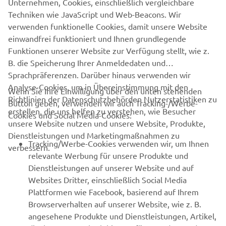
Unternehmen, Cookies, einschließlich vergleichbare
Maschine eine ganz eigene Note verleihen möchten.
Techniken wie JavaScript und Web-Beacons. Wir
Aktuelle Informationen finden Sie
verwenden funktionelle Cookies, damit unsere Website
unter
www.wrenchmonkees.com
einwandfrei funktioniert und Ihnen grundlegende
Funktionen unserer Website zur Verfügung stellt, wie z.
B. die Speicherung Ihrer Anmeldedaten und
Sprachpräferenzen. Darüber hinaus verwenden wir
Analyse-Cookies, um in Übereinstimmung mit den
Wenn Sie Ihre Einwilligung über den unten stehenden
Richtlinien der Datenschutzbehörden Nutzerstatistiken zu
Button geben, verwenden wir auch Tracking-/Werbe-
UNTERNEHMEN
erstellen, die uns helfen zu verstehen, wie Besucher
Cookies und Social Media-Cookies:
unsere Website nutzen und unsere Website, Produkte,
Dienstleistungen und Marketingmaßnahmen zu
B2B
Tracking/Werbe-Cookies verwenden wir, um Ihnen
verbessern.
relevante Werbung für unsere Produkte und
MEHR YAMAHA
Dienstleistungen auf unserer Website und auf
Websites Dritter, einschließlich Social Media
Plattformen wie Facebook, basierend auf Ihrem
SUPPORT
Browserverhalten auf unserer Website, wie z. B.
angesehene Produkte und Dienstleistungen, Artikel,