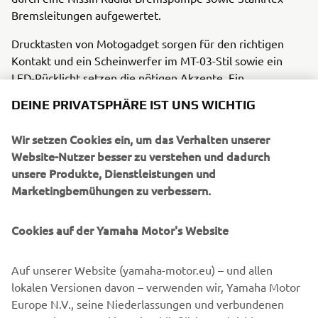
Bremsleitungen aufgewertet.
Drucktasten von Motogadget sorgen für den richtigen
Kontakt und ein Scheinwerfer im MT-03-Stil sowie ein
LED-Rücklicht setzen die nötigen Akzente. Ein
soundgewaltiger Auspuff von SC Project krönt die
DEINE PRIVATSPHÄRE IST UNS WICHTIG
modifizierten MT-09-Krümmer und die speziell
angefertigten vorderen und hinteren Aluminium-
Wir setzen Cookies ein, um das Verhalten unserer
Kotflügel sowie der Alu-Motorschutz runden den Custom-
Website-Nutzer besser zu verstehen und dadurch
Look ab.
unsere Produkte, Dienstleistungen und
Marketingbemühungen zu verbessern.
Das Design der Monkeebeast wird durch
pulverbeschichtete Kotflügel, Motorschutz sowie
Tankabdeckungen betont. Die XSR900 wartet nur darauf,
Cookies auf der Yamaha Motor's Website
ihre Qualitäten im Einsatz unter Beweis zu stellen.
Auf unserer Website (yamaha-motor.eu) – und allen
Ausgewählte, speziell für die Monkeebeast entwickelte
lokalen Versionen davon – verwenden wir, Yamaha Motor
Teile können schon bald direkt über die Wrenchmonkees
Europe N.V., seine Niederlassungen und verbundenen
bestellt werden – für all jene XSR900-Fahrer, die ihrer