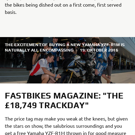
the bikes being dished out on a first come, first served
basis.
THE EXCITEMENT OF BUYING A NEW YAMAHA YZF-R1M IS
NATURALLY ALL ENCOMPASSING
|
19. OKTOBER 2016
FASTBIKES MAGAZINE: "THE
£18,749 TRACKDAY"
The price tag may make you weak at the knees, but given
the stars on show, the salubrious surroundings and you
get a free Yamaha YZF-R1M thrown in for good measure