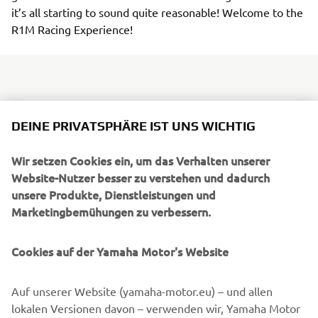
it’s all starting to sound quite reasonable! Welcome to the
R1M Racing Experience!
The excitement of buying a new Yamaha YZF-R1M is
DEINE PRIVATSPHÄRE IST UNS WICHTIG
naturally all encompassing – so perhaps it’s
understandable that the little baubles that come with the
Wir setzen Cookies ein, um das Verhalten unserer
bike are forgotten about when you’ve got a shiny new
Website-Nutzer besser zu verstehen und dadurch
machine to play with. For a start, the process of buying an
unsere Produkte, Dienstleistungen und
R1 with the subtle suffix is a little out of the ordinary. To
Marketingbemühungen zu verbessern.
order one you had to go onto a special website to register
your interest, before your local dealer rolled out the red
Cookies auf der Yamaha Motor's Website
carpet and invited you to come in and sign on the dotted
line. That’s what 85 or so customers did in the UK last
year, within hours of the website going live, easily
Auf unserer Website (yamaha-motor.eu) – und allen
fulfilling the UK’s quota of bikes – and leaving many of
lokalen Versionen davon – verwenden wir, Yamaha Motor