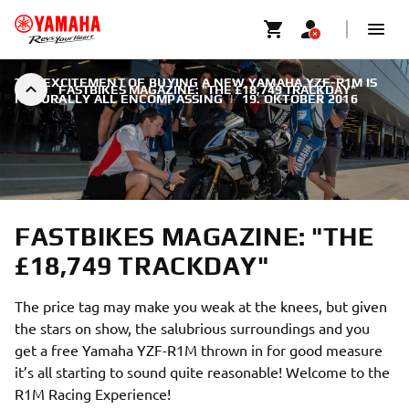
THE EXCITEMENT OF BUYING A NEW YAMAHA YZF-R1M IS
FASTBIKES MAGAZINE: "THE £18,749 TRACKDAY"
NATURALLY ALL ENCOMPASSING
|
19. OKTOBER 2016
FASTBIKES MAGAZINE: "THE
£18,749 TRACKDAY"
The price tag may make you weak at the knees, but given
the stars on show, the salubrious surroundings and you
get a free Yamaha YZF-R1M thrown in for good measure
it’s all starting to sound quite reasonable! Welcome to the
R1M Racing Experience!