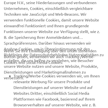
Yamaha’s more minted fans disappointed with no R1M to
Europe N.V., seine Niederlassungen und verbundenen
show for their efforts. So for 2016 Yamaha changed the
Unternehmen, Cookies, einschließlich vergleichbare
system, and all of Europe’s allocation was put in a pot with
Techniken wie JavaScript und Web-Beacons. Wir
the bikes being dished out on a first come, first served
verwenden funktionelle Cookies, damit unsere Website
basis.
einwandfrei funktioniert und Ihnen grundlegende
Funktionen unserer Website zur Verfügung stellt, wie z.
B. die Speicherung Ihrer Anmeldedaten und
Sprachpräferenzen. Darüber hinaus verwenden wir
Analyse-Cookies, um in Übereinstimmung mit den
Wenn Sie Ihre Einwilligung über den unten stehenden
Richtlinien der Datenschutzbehörden Nutzerstatistiken zu
Button geben, verwenden wir auch Tracking-/Werbe-
UNTERNEHMEN
erstellen, die uns helfen zu verstehen, wie Besucher
Cookies und Social Media-Cookies:
unsere Website nutzen und unsere Website, Produkte,
Dienstleistungen und Marketingmaßnahmen zu
B2B
Tracking/Werbe-Cookies verwenden wir, um Ihnen
verbessern.
relevante Werbung für unsere Produkte und
MEHR YAMAHA
Dienstleistungen auf unserer Website und auf
Websites Dritter, einschließlich Social Media
Plattformen wie Facebook, basierend auf Ihrem
SUPPORT
Browserverhalten auf unserer Website, wie z. B.