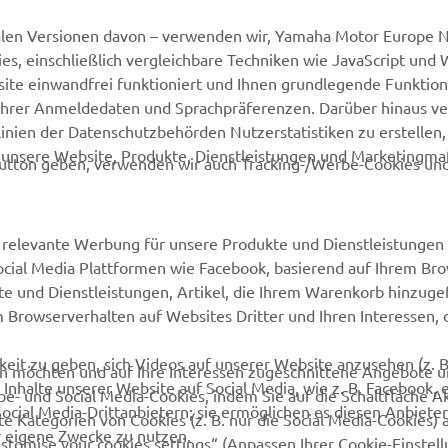
alen Versionen davon – verwenden wir, Yamaha Motor Europe N.
MyYamaha
Webshop Support
, einschließlich vergleichbare Techniken wie JavaScript und
Yamaha Music
Ersatzteilkatalog
ite einwandfrei funktioniert und Ihnen grundlegende Funktio
ng Ihrer Anmeldedaten und Sprachpräferenzen. Darüber hinaus v
Yamaha Racing
Buche Deinen
nien der Datenschutzbehörden Nutzerstatistiken zu erstellen, 
Wartungstermin
Yamaha Motor Global
d unsere Website, Produkte, Dienstleistungen und Marketing
utton geben, verwenden wir auch Tracking-/Werbe-Cookies und
Impressum
Mobile Applikationen
Yamaha-Händler finden
relevante Werbung für unsere Produkte und Dienstleistungen 
Entsorgung von
Social Media Plattformen wie Facebook, basierend auf Ihrem Br
Altbatterien
te und Dienstleistungen, Artikel, die Ihrem Warenkorb hinzug
m Browserverhalten auf Websites Dritter und Ihren Interessen, d
eit zu geben, sich Videos auf unserer Website anzusehen (z. B
ten möchten und auf Ihre Interessen zugeschnittene Angebote 
Inhalte unserer Website auf Social Media, wie z. B. Facebook, 
be- und Social Media-Cookies, indem Sie auf die Schaltfläche A
Social Media-Drittanbietern; sie ermöglichen es diesen Anbieter
e Kategorien von Cookies (z. B. nur die Social Media-Cookies) 
r eigene Zwecke zu nutzen.
ustomise your cookies settings“ (Anpassen Ihrer Cookie-Einstell