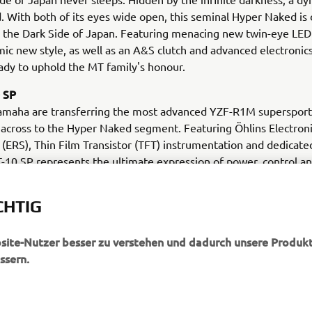
. With both of its eyes wide open, this seminal Hyper Naked is 
 the Dark Side of Japan. Featuring menacing new twin-eye LED
ic new style, as well as an A&S clutch and advanced electronic
ady to uphold the MT family's honour.
 SP
amaha are transferring the most advanced YZF-R1M supersport
across to the Hyper Naked segment. Featuring Öhlins Electron
(ERS), Thin Film Transistor (TFT) instrumentation and dedicate
10 SP represents the ultimate expression of power, control a
CHTIG
bsite-Nutzer besser zu verstehen und dadurch unsere Produkt
ssern.
MEHR YAMAHA
SUPPORT