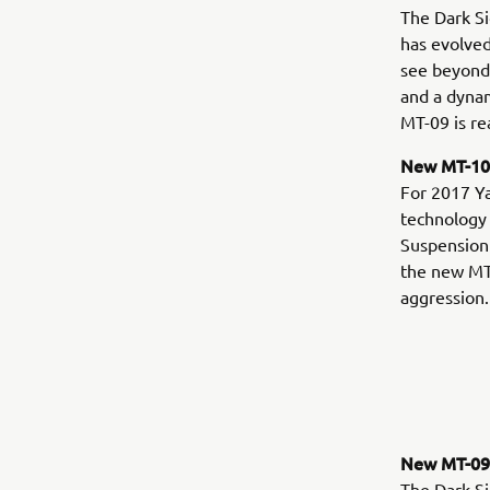
The Dark Si
has evolved
see beyond
and a dynam
MT-09 is re
New MT-10
For 2017 Y
technology 
Suspension 
the new MT-
aggression.
New MT-09
The Dark Si