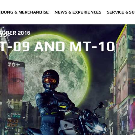
IDUNG & MERCHANDISE
NEWS & EXPERIENCES
SERVICE & S
TOBER 2016
0 SP
-09 AND MT-10