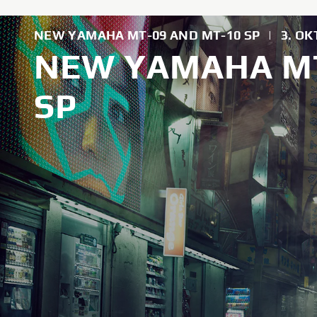
NEW YAMAHA MT-09 AND MT-10 SP
|
3. OK
NEW YAMAHA MT
SP