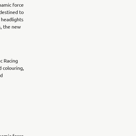
namic force
destined to
 headlights
s, the new
ic Racing
d colouring,
nd
namic force