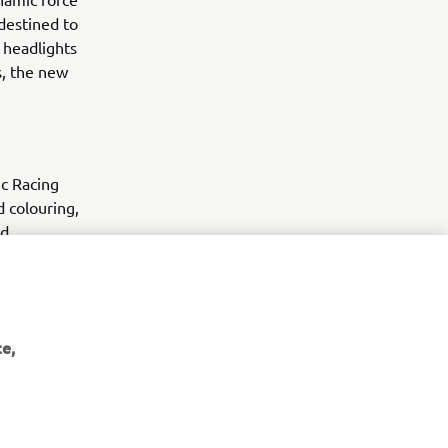
destined to
 headlights
s, the new
ic Racing
d colouring,
nd
e,
NEWSLETTER