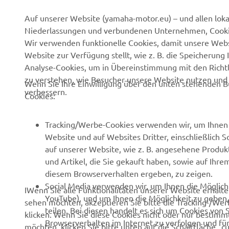
Auf unserer Website (yamaha-motor.eu) – und allen lok
Über uns
eBike Antriebe
Niederlassungen und verbundenen Unternehmen, Cookies
News
Behörden
Wir verwenden funktionelle Cookies, damit unsere Webs
Website zur Verfügung stellt, wie z. B. die Speicheru
Veranstaltungen
Golfplätze
Analyse-Cookies, um in Übereinstimmung mit den Richtli
Presse
Rettungsdienste
zu verstehen, wie Besucher unsere Website nutzen un
Wenn Sie Ihre Einwilligung über den unten stehenden B
verbessern.
Cookies:
Kataloge
Fahrschulen
Arbeiten bei Yamaha
Robotics
Tracking/Werbe-Cookies verwenden wir, um Ihnen 
Händler werden
Partnerschaften
Website und auf Websites Dritter, einschließlich 
auf unserer Website, wie z. B. angesehene Produk
Grundlegende
Technische Informationen
und Artikel, die Sie gekauft haben, sowie auf Ihre
Nachhaltigkeitsrichtlinie
für unabhängige
diesem Browserverhalten ergeben, zu zeigen.
Handelspartner
Menschenrechtsrichtlinie
Social Media verwenden wir, um Ihnen die Möglichk
IWenn Sie alle Funktionalitäten unserer Website erhal
Yamalube Safety Data
YouTube), und um Ihnen die Möglichkeit zu geben, 
Whistleblower-Kanal
sehen möchten, akzeptieren Sie bitte die Tracking-/Wer
Sheets
teilen. Bei diesen handelt es sich um Cookies von 
klicken. Wenn Sie diese Cookies nicht oder nur bestimmt
Browserverhalten im Internet zu verfolgen und fü
möchten, klicken Sie bitte unten auf die Schaltfläche „c