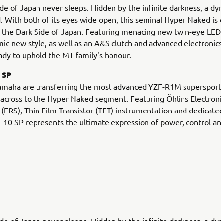
de of Japan never sleeps. Hidden by the infinite darkness, a dy
. With both of its eyes wide open, this seminal Hyper Naked is 
 the Dark Side of Japan. Featuring menacing new twin-eye LED
ic new style, as well as an A&S clutch and advanced electronic
ady to uphold the MT family's honour.
 SP
amaha are transferring the most advanced YZF-R1M supersport
across to the Hyper Naked segment. Featuring Öhlins Electron
(ERS), Thin Film Transistor (TFT) instrumentation and dedicate
10 SP represents the ultimate expression of power, control a
de of Japan never sleeps. Hidden by the infinite darkness, a dy