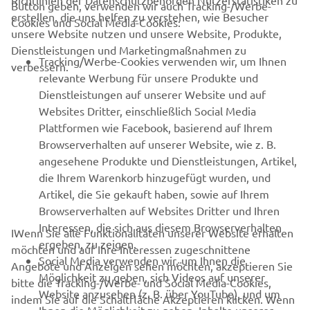
Richtlinien der Datenschutzbehörden Nutzerstatistiken zu
Button geben, verwenden wir auch Tracking-/Werbe-
UNTERNEHMEN
erstellen, die uns helfen zu verstehen, wie Besucher
Cookies und Social Media-Cookies:
unsere Website nutzen und unsere Website, Produkte,
Dienstleistungen und Marketingmaßnahmen zu
B2B
Tracking/Werbe-Cookies verwenden wir, um Ihnen
verbessern.
relevante Werbung für unsere Produkte und
MEHR YAMAHA
Dienstleistungen auf unserer Website und auf
Websites Dritter, einschließlich Social Media
Plattformen wie Facebook, basierend auf Ihrem
SUPPORT
Browserverhalten auf unserer Website, wie z. B.
angesehene Produkte und Dienstleistungen, Artikel,
die Ihrem Warenkorb hinzugefügt wurden, und
NEWSLETTER
Artikel, die Sie gekauft haben, sowie auf Ihrem
Erfahre als Erster von den neuesten Angeboten,
Browserverhalten auf Websites Dritter und Ihren
Sonderveranstaltungen, Neuerscheinungen und vielem mehr.
Interessen, die sich aus diesem Browserverhalten
IWenn Sie alle Funktionalitäten unserer Website erhalten
ergeben, zu zeigen.
möchten und auf Ihre Interessen zugeschnittene
Social Media verwenden wir, um Ihnen die
Angebote und Anzeigen sehen möchten, akzeptieren Sie
Möglichkeit zu geben, sich Videos auf unserer
bitte die Tracking-/Werbe- und Social Media-Cookies,
ABONNIEREN
Website anzusehen (z. B. über YouTube), und um
indem Sie auf die Schaltfläche Akzeptieren klicken. Wenn