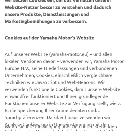
Wir setzen Cookies ein, um das Verhalten unserer
Website-Nutzer besser zu verstehen und dadurch
With its super aggressive looks, radical design and
unsere Produkte, Dienstleistungen und
sequential manual gearbox - combined with blistering
Marketingbemühungen zu verbessern.
acceleration and a phenomenal top speed - the all-terrain
YXZ1000R has transformed the off road world.
Cookies auf der Yamaha Motor's Website
Now Yamaha are about to take the high performance SxS
concept to the next level with the introduction of the
Auf unserer Website (yamaha-motor.eu) – und allen
remarkable new YXZ1000R SS.
lokalen Versionen davon – verwenden wir, Yamaha Motor
Featuring a racing-style paddle shift system that offers
Europe N.V., seine Niederlassungen und verbundenen
even quicker acceleration and a higher level of
Unternehmen, Cookies, einschließlich vergleichbare
controllability in extreme situations, this high specification
Techniken wie JavaScript und Web-Beacons. Wir
supersport SxS brings computer-controlled racing car
verwenden funktionelle Cookies, damit unsere Website
technology to the ROV category for the first time.
einwandfrei funktioniert und Ihnen grundlegende
Funktionen unserer Website zur Verfügung stellt, wie z.
B. die Speicherung Ihrer Anmeldedaten und
Sprachpräferenzen. Darüber hinaus verwenden wir
Analyse-Cookies, um in Übereinstimmung mit den
Wenn Sie Ihre Einwilligung über den unten stehenden