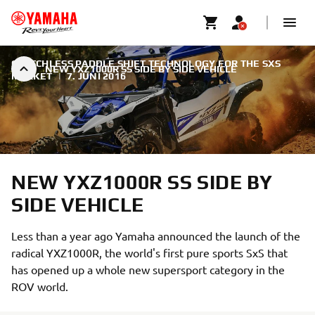
CLUTCHLESS PADDLE SHIFT TECHNOLOGY FOR THE SXS
NEW YXZ1000R SS SIDE BY SIDE VEHICLE
MARKET
|
7. JUNI 2016
NEW YXZ1000R SS SIDE BY
SIDE VEHICLE
Less than a year ago Yamaha announced the launch of the
radical YXZ1000R, the world's first pure sports SxS that
has opened up a whole new supersport category in the
ROV world.