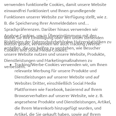
of Japan to an even wider audience. And a new journey
verwenden funktionelle Cookies, damit unsere Website
through the darkness is about to begin.
einwandfrei funktioniert und Ihnen grundlegende
Funktionen unserer Website zur Verfügung stellt, wie z.
B. die Speicherung Ihrer Anmeldedaten und
Sprachpräferenzen. Darüber hinaus verwenden wir
Analyse-Cookies, um in Übereinstimmung mit den
Wenn Sie Ihre Einwilligung über den unten stehenden
Richtlinien der Datenschutzbehörden Nutzerstatistiken zu
Button geben, verwenden wir auch Tracking-/Werbe-
UNTERNEHMEN
erstellen, die uns helfen zu verstehen, wie Besucher
Cookies und Social Media-Cookies:
unsere Website nutzen und unsere Website, Produkte,
Dienstleistungen und Marketingmaßnahmen zu
B2B
Tracking/Werbe-Cookies verwenden wir, um Ihnen
verbessern.
relevante Werbung für unsere Produkte und
MEHR YAMAHA
Dienstleistungen auf unserer Website und auf
Websites Dritter, einschließlich Social Media
Plattformen wie Facebook, basierend auf Ihrem
SUPPORT
Browserverhalten auf unserer Website, wie z. B.
angesehene Produkte und Dienstleistungen, Artikel,
die Ihrem Warenkorb hinzugefügt wurden, und
NEWSLETTER
Artikel, die Sie gekauft haben, sowie auf Ihrem