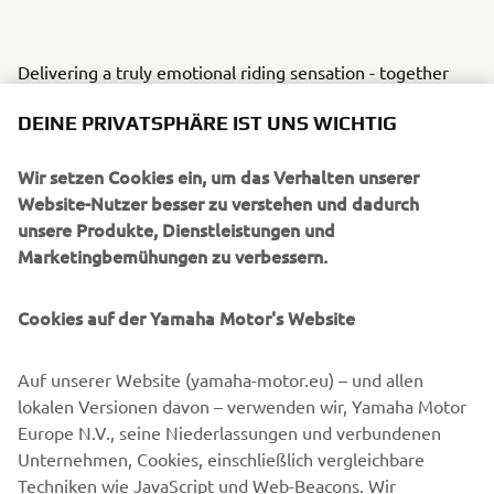
Delivering a truly emotional riding sensation - together
with characteristic torque and a dominant street presence
DEINE PRIVATSPHÄRE IST UNS WICHTIG
- the flagship MT-10 has established Yamaha as one of the
leading manufacturers in the large capacity naked class.
Wir setzen Cookies ein, um das Verhalten unserer
With its natural and relaxed ergonomics offering a variety
Website-Nutzer besser zu verstehen und dadurch
of different riding position, the MT-10 is a versatile
unsere Produkte, Dienstleistungen und
roadster model that is built to excel in a diverse range of
Marketingbemühungen zu verbessern.
conditions. Combined with its strong and linear torque
output, agile handling and sophisticated electronic control
Cookies auf der Yamaha Motor's Website
technology, this 1000cc Hyper Naked is an ideal platform
that can evolve thanks to a dedicated package of
Auf unserer Website (yamaha-motor.eu) – und allen
accessories in the new MT-10 Tourer Edition.
lokalen Versionen davon – verwenden wir, Yamaha Motor
Equipped with a special range of items that gives
Europe N.V., seine Niederlassungen und verbundenen
enhanced comfort, increased functionality and improved
Unternehmen, Cookies, einschließlich vergleichbare
practicality, the MT-10 Tourer Edition opens the Dark Side
Techniken wie JavaScript und Web-Beacons. Wir