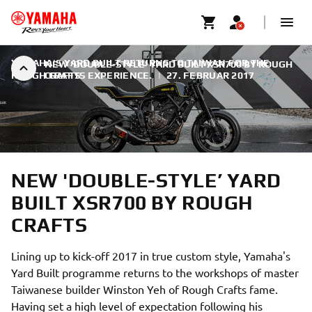
YAMAHA'S YARD BUILT RETURNS TO TAIWAN FOR THE
NEW 'DOUBLE-STYLE’ YARD BUILT XSR700 BY ROUGH
ROUGH CRAFTS EXPERIENCE.
CRAFTS
|
27. FEBRUAR 2017
NEW 'DOUBLE-STYLE’ YARD
BUILT XSR700 BY ROUGH
CRAFTS
Lining up to kick-off 2017 in true custom style, Yamaha's
Yard Built programme returns to the workshops of master
Taiwanese builder Winston Yeh of Rough Crafts fame.
Having set a high level of expectation following his