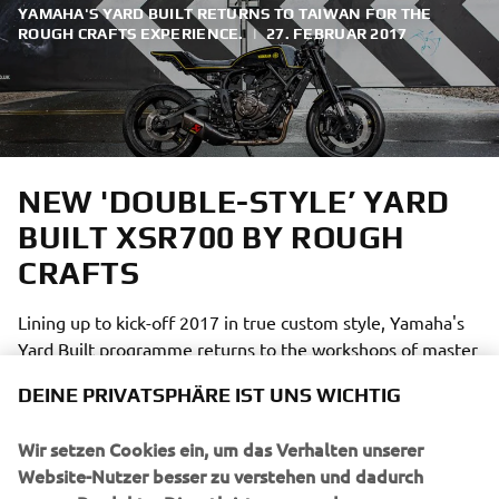
YAMAHA'S YARD BUILT RETURNS TO TAIWAN FOR THE
ROUGH CRAFTS EXPERIENCE.
|
27. FEBRUAR 2017
NEW 'DOUBLE-STYLE’ YARD
BUILT XSR700 BY ROUGH
CRAFTS
Lining up to kick-off 2017 in true custom style, Yamaha's
Yard Built programme returns to the workshops of master
Taiwanese builder Winston Yeh of Rough Crafts fame.
DEINE PRIVATSPHÄRE IST UNS WICHTIG
Having set a high level of expectation following his
impressive build of the XJR1300, The Guerilla Four, in
Wir setzen Cookies ein, um das Verhalten unserer
2015, Yamaha chose Rough Crafts for the first custom
Website-Nutzer besser zu verstehen und dadurch
build of this year with the Sport Heritage range