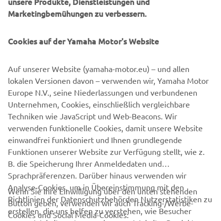
unsere Produkte, Dienstleistungen und
middleweight champion XSR700 as a base.
Marketingbemühungen zu verbessern.
Cookies auf der Yamaha Motor's Website
With no cutting or welding to the frame Winston was free
Auf unserer Website (yamaha-motor.eu) – und allen
to work his signature style magic on the punchy, mid-
lokalen Versionen davon – verwenden wir, Yamaha Motor
range XSR700. The result is not one, but two
Europe N.V., seine Niederlassungen und verbundenen
masterpieces. The simple-to-change kits transform the
Unternehmen, Cookies, einschließlich vergleichbare
XSR700 in under an hour between a café racer style street
Techniken wie JavaScript und Web-Beacons. Wir
machine, 'The Corsa Scorcher' and a dirt track ready
verwenden funktionelle Cookies, damit unsere Website
scrambler style bike, 'The Soil Scorpion'.
einwandfrei funktioniert und Ihnen grundlegende
Funktionen unserer Website zur Verfügung stellt, wie z.
B. die Speicherung Ihrer Anmeldedaten und
Sprachpräferenzen. Darüber hinaus verwenden wir
Analyse-Cookies, um in Übereinstimmung mit den
Wenn Sie Ihre Einwilligung über den unten stehenden
Richtlinien der Datenschutzbehörden Nutzerstatistiken zu
Button geben, verwenden wir auch Tracking-/Werbe-
UNTERNEHMEN
erstellen, die uns helfen zu verstehen, wie Besucher
Cookies und Social Media-Cookies: