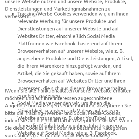
unsere Website nutzen und unsere Website, Produkte,
Dienstleistungen und Marketingmaßnahmen zu
B2B
Tracking/Werbe-Cookies verwenden wir, um Ihnen
verbessern.
relevante Werbung für unsere Produkte und
MEHR YAMAHA
Dienstleistungen auf unserer Website und auf
Websites Dritter, einschließlich Social Media
Plattformen wie Facebook, basierend auf Ihrem
SUPPORT
Browserverhalten auf unserer Website, wie z. B.
angesehene Produkte und Dienstleistungen, Artikel,
die Ihrem Warenkorb hinzugefügt wurden, und
NEWSLETTER
Artikel, die Sie gekauft haben, sowie auf Ihrem
Erfahre als Erster von den neuesten Angeboten,
Browserverhalten auf Websites Dritter und Ihren
Sonderveranstaltungen, Neuerscheinungen und vielem mehr.
Interessen, die sich aus diesem Browserverhalten
IWenn Sie alle Funktionalitäten unserer Website erhalten
ergeben, zu zeigen.
möchten und auf Ihre Interessen zugeschnittene
Social Media verwenden wir, um Ihnen die
Angebote und Anzeigen sehen möchten, akzeptieren Sie
Möglichkeit zu geben, sich Videos auf unserer
bitte die Tracking-/Werbe- und Social Media-Cookies,
ABONNIEREN
Website anzusehen (z. B. über YouTube), und um
indem Sie auf die Schaltfläche Akzeptieren klicken. Wenn
Ihnen die Möglichkeit zu geben, Inhalte unserer
Sie diese Cookies nicht oder nur bestimmte Kategorien
Website auf Social Media, wie z. B. Facebook,
Lesen Sie unsere Datenschutzrichtlinie, um zu erfahren, wie wir
von Cookies (z. B. nur die Social Media-Cookies)