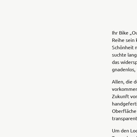
Ihr Bike „O
Reihe sein 
Schönheit 
suchte lang
das widersp
gnadenlos, c
Allen, die 
vorkommen. 
Zukunft vor
handgefert
Oberfläche
transparen
Um den Loo