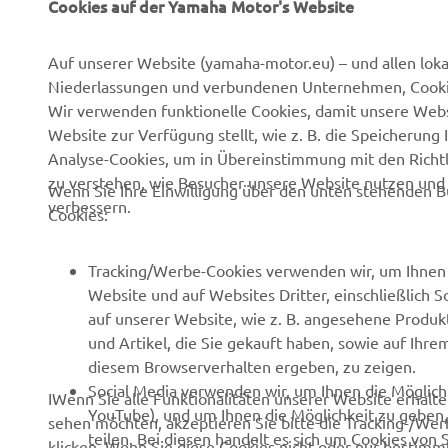
Cookies auf der Yamaha Motor's Website
UNTERNEHMEN
B2B
Auf unserer Website (yamaha-motor.eu) – und allen lok
Über uns
eBike Antriebe
Niederlassungen und verbundenen Unternehmen, Cookies
News
Behörden
Wir verwenden funktionelle Cookies, damit unsere Webs
Website zur Verfügung stellt, wie z. B. die Speicheru
Veranstaltungen
Golfplätze
Analyse-Cookies, um in Übereinstimmung mit den Richtli
Presse
Rettungsdienste
zu verstehen, wie Besucher unsere Website nutzen un
Wenn Sie Ihre Einwilligung über den unten stehenden B
verbessern.
Cookies:
Kataloge
Fahrschulen
Arbeiten bei Yamaha
Robotics
Tracking/Werbe-Cookies verwenden wir, um Ihnen 
Händler werden
Partnerschaften
Website und auf Websites Dritter, einschließlich 
auf unserer Website, wie z. B. angesehene Produk
Grundlegende
Technische Informationen
und Artikel, die Sie gekauft haben, sowie auf Ihre
Nachhaltigkeitsrichtlinie
für unabhängige
diesem Browserverhalten ergeben, zu zeigen.
Handelspartner
Menschenrechtsrichtlinie
Social Media verwenden wir, um Ihnen die Möglichk
IWenn Sie alle Funktionalitäten unserer Website erhal
Yamalube Safety Data
YouTube), und um Ihnen die Möglichkeit zu geben, 
Whistleblower-Kanal
sehen möchten, akzeptieren Sie bitte die Tracking-/Wer
Sheets
teilen. Bei diesen handelt es sich um Cookies von 
klicken. Wenn Sie diese Cookies nicht oder nur bestimmt