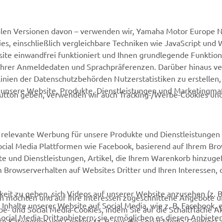
MEHR YAMAHA
SUPPORT
alen Versionen davon – verwenden wir, Yamaha Motor Europe N.
MyYamaha
Webshop Support
, einschließlich vergleichbare Techniken wie JavaScript und
Yamaha Music
Ersatzteilkatalog
ite einwandfrei funktioniert und Ihnen grundlegende Funktio
ng Ihrer Anmeldedaten und Sprachpräferenzen. Darüber hinaus v
Yamaha Racing
Buche Deinen
nien der Datenschutzbehörden Nutzerstatistiken zu erstellen, 
Wartungstermin
Yamaha Motor Global
d unsere Website, Produkte, Dienstleistungen und Marketing
utton geben, verwenden wir auch Tracking-/Werbe-Cookies und
Impressum
Mobile Applikationen
Yamaha-Händler finden
relevante Werbung für unsere Produkte und Dienstleistungen 
Entsorgung von
Social Media Plattformen wie Facebook, basierend auf Ihrem Br
Altbatterien
te und Dienstleistungen, Artikel, die Ihrem Warenkorb hinzug
m Browserverhalten auf Websites Dritter und Ihren Interessen, d
eit zu geben, sich Videos auf unserer Website anzusehen (z. B
ten möchten und auf Ihre Interessen zugeschnittene Angebote 
Inhalte unserer Website auf Social Media, wie z. B. Facebook, 
be- und Social Media-Cookies, indem Sie auf die Schaltfläche A
Social Media-Drittanbietern; sie ermöglichen es diesen Anbieter
e Kategorien von Cookies (z. B. nur die Social Media-Cookies) 