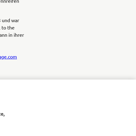
ennreifen
8 und war
 to the
nn in ihrer
age.com
e,