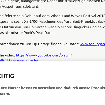
ike eigene, handgefertigte Räder mit straßenzugelassenen R
 Auspuff aus Edelstahl.
ad feierte sein Debüt auf dem Wheels and Waves-Festival 201
sgesamt sechs XSR700-Maschinen des Yard Built-Projekts „Back
e Outrun von Ton-up-Garage war ein echter Hingucker und gewa
as historische Punk's Peak Race.
formationen zu Ton-Up Garage finden Sie unter:
www.tonupgar
the video:
https://www.youtube.com/watch?
jiM&feature=youtu.be
CHTIG
bsite-Nutzer besser zu verstehen und dadurch unsere Produkt
ssern.