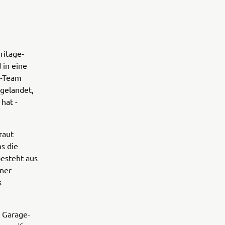
ritage-
 in eine
e-Team
 gelandet,
hat -
raut
s die
besteht aus
ner
s
 Garage-