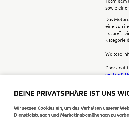
Team dem B
sowie einen
Das Motorr
eine von in
Future". Di
Kategorie d
Weitere In
Check out 
v=FI7mRiHn
DEINE PRIVATSPHÄRE IST UNS WI
Wir setzen Cookies ein, um das Verhalten unserer We
Dienstleistungen und Marketingbemühungen zu verbe