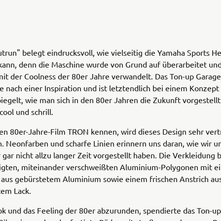
utrun" belegt eindrucksvoll, wie vielseitig die Yamaha Sports He
kann, denn die Maschine wurde von Grund auf überarbeitet und
mit der Coolness der 80er Jahre verwandelt. Das Ton-up Garag
e nach einer Inspiration und ist letztendlich bei einem Konzept
iegelt, wie man sich in den 80er Jahren die Zukunft vorgestellt 
ool und schrill.
den 80er-Jahre-Film TRON kennen, wird dieses Design sehr vert
Neonfarben und scharfe Linien erinnern uns daran, wie wir un
 gar nicht allzu langer Zeit vorgestellt haben. Die Verkleidung 
igten, miteinander verschweißten Aluminium-Polygonen mit ei
 aus gebürstetem Aluminium sowie einem frischen Anstrich au
tem Lack.
k und das Feeling der 80er abzurunden, spendierte das Ton-up