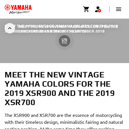
MEET THE NEW VINTAGE YAMAHA COLORS FOR THE 2019
MEET THE NEW VINTAGE YAMAHA COLORS FOR THE
XSR900 AND THE 2019 XSR700
2019 XSR900 AND THE 2019 XSR700
|
4. OKTOBER 2018
MEET THE NEW VINTAGE
YAMAHA COLORS FOR THE
2019 XSR900 AND THE 2019
XSR700
The XSR900 and XSR700 are the essence of motorcycling
with their timeless design, minimalistic fairing and natural
seating position. At the same time they offer exciting