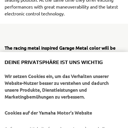
performances with great maneuverability and the latest
electronic control technology.
The racing metal inspired Garage Metal color will be
available from March 2019.
DEINE PRIVATSPHÄRE IST UNS WICHTIG
The authentic and timeless style of the XSR Sport
Heritage models will be enhanced in 2019 with a
Wir setzen Cookies ein, um das Verhalten unserer
Garage Metal
striking
color scheme, inspired by the red-
Website-Nutzer besser zu verstehen und dadurch
white fairing that became famous by Yamaha's GP-
unsere Produkte, Dienstleistungen und
winning engines in the 70s.
Marketingbemühungen zu verbessern.
This vintage design has a broad red horizontal stripe with
a solid black contour on a deep aluminum silver body. This
Cookies auf der Yamaha Motor's Website
makes the design reminiscent of the era in which Yamaha
has become the most exciting and innovative brand on the