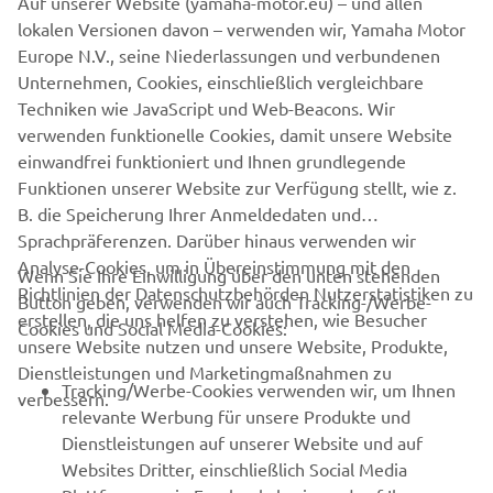
Auf unserer Website (yamaha-motor.eu) – und allen
market. Moreover, the vintage theme is accentuated by
lokalen Versionen davon – verwenden wir, Yamaha Motor
red stitching in the saddle.
Europe N.V., seine Niederlassungen und verbundenen
Unternehmen, Cookies, einschließlich vergleichbare
Techniken wie JavaScript und Web-Beacons. Wir
verwenden funktionelle Cookies, damit unsere Website
SPORT HERITAGE RANGE
einwandfrei funktioniert und Ihnen grundlegende
Funktionen unserer Website zur Verfügung stellt, wie z.
B. die Speicherung Ihrer Anmeldedaten und
Sprachpräferenzen. Darüber hinaus verwenden wir
Analyse-Cookies, um in Übereinstimmung mit den
Wenn Sie Ihre Einwilligung über den unten stehenden
Richtlinien der Datenschutzbehörden Nutzerstatistiken zu
Button geben, verwenden wir auch Tracking-/Werbe-
UNTERNEHMEN
erstellen, die uns helfen zu verstehen, wie Besucher
Cookies und Social Media-Cookies:
unsere Website nutzen und unsere Website, Produkte,
Dienstleistungen und Marketingmaßnahmen zu
B2B
Tracking/Werbe-Cookies verwenden wir, um Ihnen
verbessern.
relevante Werbung für unsere Produkte und
MEHR YAMAHA
Dienstleistungen auf unserer Website und auf
Websites Dritter, einschließlich Social Media